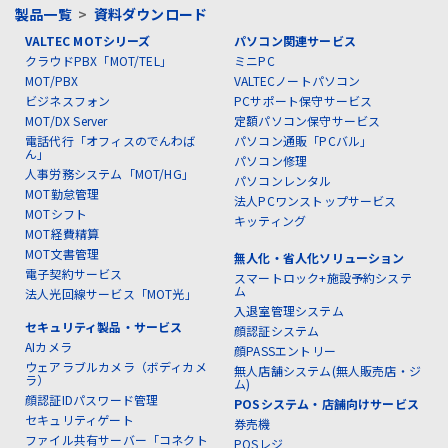
製品一覧
>
資料ダウンロード
VALTEC MOTシリーズ
パソコン関連サービス
クラウドPBX「MOT/TEL」
ミニPC
MOT/PBX
VALTECノートパソコン
ビジネスフォン
PCサポート保守サービス
MOT/DX Server
定額パソコン保守サービス
電話代行「オフィスのでんわば
パソコン通販「PCバル」
ん」
パソコン修理
人事労務システム「MOT/HG」
パソコンレンタル
MOT勤怠管理
法人PCワンストップサービス
MOTシフト
キッティング
MOT経費精算
MOT文書管理
無人化・省人化ソリューション
電子契約サービス
スマートロック+施設予約システ
ム
法人光回線サービス「MOT光」
入退室管理システム
セキュリティ製品・サービス
顔認証システム
AIカメラ
顔PASSエントリー
ウェアラブルカメラ（ボディカメ
無人店舗システム(無人販売店・ジ
ラ）
ム)
顔認証IDパスワード管理
POSシステム・店舗向けサービス
セキュリティゲート
券売機
ファイル共有サーバー「コネクト
POSレジ