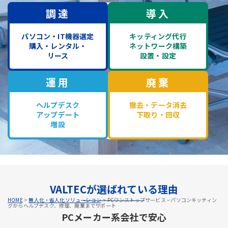
調達
導入
パソコン・IT機器選定
キッティング代行
購入・レンタル・
ネットワーク構築
リース
設置・設定
運用
廃棄
ヘルプデスク
撤去・データ消去
アップデート
下取り・回収
増設
VALTECが選ばれている理由
HOME
>
無人化・省人化ソリューション
>
PCワンストップサービス – パソコンキッティン
グからヘルプデスク、修理、廃棄までサポート
PCメーカー系会社で安心