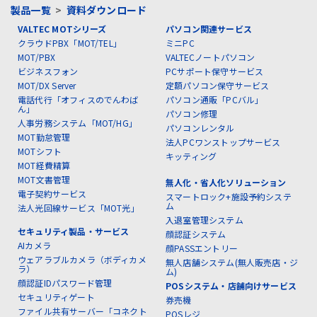
製品一覧
>
資料ダウンロード
VALTEC MOTシリーズ
パソコン関連サービス
クラウドPBX「MOT/TEL」
ミニPC
MOT/PBX
VALTECノートパソコン
ビジネスフォン
PCサポート保守サービス
MOT/DX Server
定額パソコン保守サービス
電話代行「オフィスのでんわば
パソコン通販「PCバル」
ん」
パソコン修理
人事労務システム「MOT/HG」
パソコンレンタル
MOT勤怠管理
法人PCワンストップサービス
MOTシフト
キッティング
MOT経費精算
MOT文書管理
無人化・省人化ソリューション
電子契約サービス
スマートロック+施設予約システ
ム
法人光回線サービス「MOT光」
入退室管理システム
セキュリティ製品・サービス
顔認証システム
AIカメラ
顔PASSエントリー
ウェアラブルカメラ（ボディカメ
無人店舗システム(無人販売店・ジ
ラ）
ム)
顔認証IDパスワード管理
POSシステム・店舗向けサービス
セキュリティゲート
券売機
ファイル共有サーバー「コネクト
POSレジ