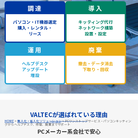
調達
導入
パソコン・IT機器選定
キッティング代行
購入・レンタル・
ネットワーク構築
リース
設置・設定
運用
廃棄
ヘルプデスク
撤去・データ消去
アップデート
下取り・回収
増設
VALTECが選ばれている理由
HOME
>
無人化・省人化ソリューション
>
PCワンストップサービス – パソコンキッティン
グからヘルプデスク、修理、廃棄までサポート
PCメーカー系会社で安心