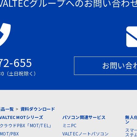
VALTECグループへのお問い合わ
72-655
お問い合
7:30（土日祝除く）
製品一覧
>
資料ダウンロード
VALTEC MOTシリーズ
パソコン関連サービス
無人
ン
クラウドPBX「MOT/TEL」
ミニPC
スマ
MOT/PBX
VALTECノートパソコン
ステ