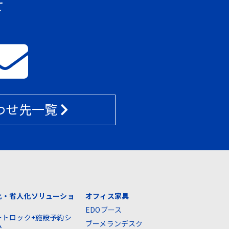
せ
わせ先一覧
化・省人化ソリューショ
オフィス家具
EDOブース
ートロック+施設予約シ
ブーメランデスク
ム