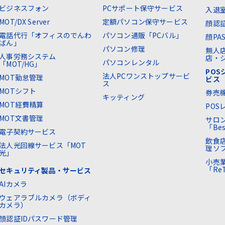
ビジネスフォン
PCサポート保守サービス
入退
MOT/DX Server
定額パソコン保守サービス
顔認
電話代行「オフィスのでんわ
パソコン通販「PCバル」
顔PA
ばん」
パソコン修理
無人
人事労務システム
店・ジ
パソコンレンタル
「MOT/HG」
PO
法人PCワンストップサービ
MOT勤怠管理
ビス
ス
MOTシフト
券売
キッティング
MOT経費精算
POS
MOT文書管理
サロ
「Bes
電子契約サービス
飲食
法人光回線サービス「MOT
理ソフ
光」
小売
「Re
セキュリティ製品・サービス
AIカメラ
ウェアラブルカメラ（ボディ
カメラ）
顔認証IDパスワード管理