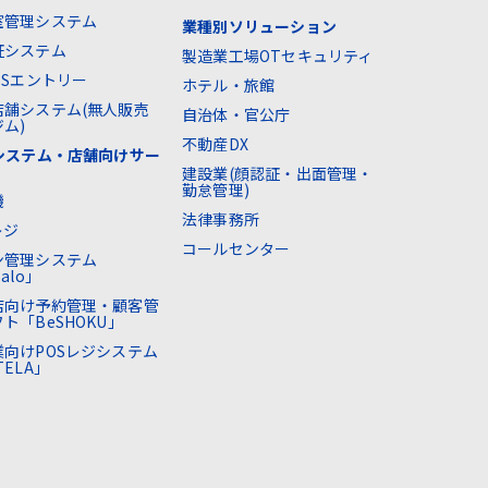
室管理システム
業種別ソリューション
証システム
製造業工場OTセキュリティ
SSエントリー
ホテル・旅館
店舗システム(無人販売
自治体・官公庁
ム)
不動産DX
Sシステム・店舗向けサー
建設業(顔認証・出面管理・
勤怠管理)
機
法律事務所
レジ
コールセンター
ン管理システム
alo」
店向け予約管理・顧客管
ト「BeSHOKU」
業向けPOSレジシステム
TELA」