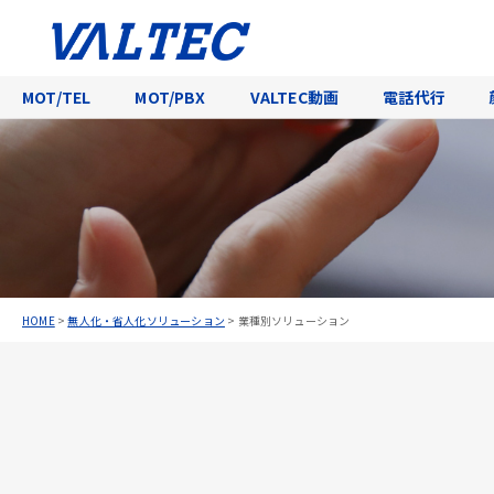
MOT/TEL
MOT/PBX
VALTEC動画
電話代行
HOME
>
無人化・省人化ソリューション
>
業種別ソリューション