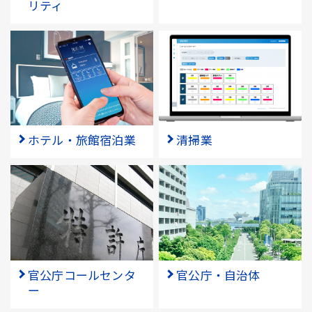
リティ
ホテル・旅館宿泊業
清掃業
官公庁コールセンタ
官公庁・自治体
ー