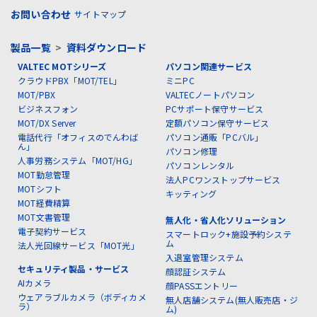
お問い合わせ
サイトマップ
製品一覧
>
資料ダウンロード
VALTEC MOTシリーズ
パソコン関連サービス
クラウドPBX「MOT/TEL」
ミニPC
MOT/PBX
VALTECノートパソコン
ビジネスフォン
PCサポート保守サービス
MOT/DX Server
定額パソコン保守サービス
電話代行「オフィスのでんわば
パソコン通販「PCバル」
ん」
パソコン修理
人事労務システム「MOT/HG」
パソコンレンタル
MOT勤怠管理
法人PCワンストップサービス
MOTシフト
キッティング
MOT経費精算
MOT文書管理
無人化・省人化ソリューション
電子契約サービス
スマートロック+施設予約システ
ム
法人光回線サービス「MOT光」
入退室管理システム
セキュリティ製品・サービス
顔認証システム
AIカメラ
顔PASSエントリー
ウェアラブルカメラ（ボディカメ
無人店舗システム(無人販売店・ジ
ラ）
ム)