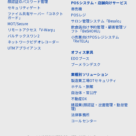
顔認証IDパスワード管理
POSシステム・店舗向けサービス
セキュリティゲート
券売機
ファイル共有サーバー「コネクト
POSレジ
ガード」
サロン管理システム「Besalo」
MOT/Secure
飲食店向け予約管理・顧客管理ソ
リモートアクセス「V-Warp」
フト「BeSHOKU」
バルテックスワン2
小売業向けPOSレジシステム
「ReTELA」
ネットワークビデオレコーダー
UTMアプライアンス
オフィス家具
EDOブース
ブーメランデスク
業種別ソリューション
製造業工場OTセキュリティ
ホテル・旅館
自治体・官公庁
不動産DX
建設業(顔認証・出面管理・勤怠管
理)
法律事務所
コールセンター