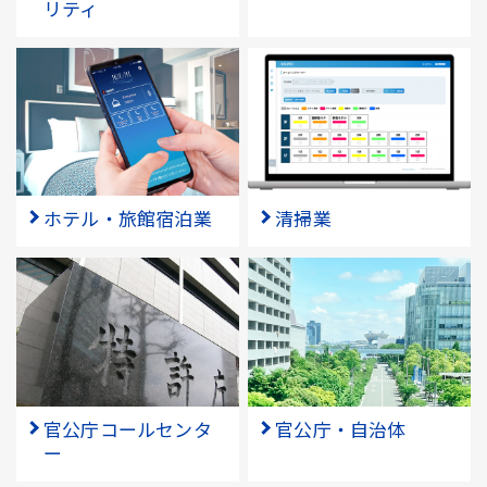
リティ
ホテル・旅館宿泊業
清掃業
官公庁コールセンタ
官公庁・自治体
ー