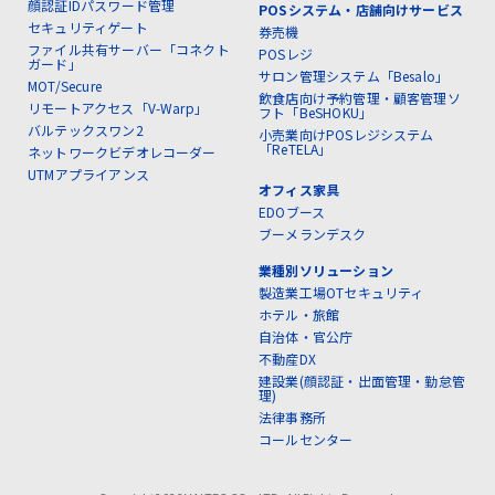
顔認証IDパスワード管理
POSシステム・店舗向けサービス
セキュリティゲート
券売機
ファイル共有サーバー「コネクト
POSレジ
ガード」
サロン管理システム「Besalo」
MOT/Secure
飲食店向け予約管理・顧客管理ソ
リモートアクセス「V-Warp」
フト「BeSHOKU」
バルテックスワン2
小売業向けPOSレジシステム
「ReTELA」
ネットワークビデオレコーダー
UTMアプライアンス
オフィス家具
EDOブース
ブーメランデスク
業種別ソリューション
製造業工場OTセキュリティ
ホテル・旅館
自治体・官公庁
不動産DX
建設業(顔認証・出面管理・勤怠管
理)
法律事務所
コールセンター