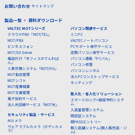
お問い合わせ
サイトマップ
製品一覧
>
資料ダウンロード
VALTEC MOTシリーズ
パソコン関連サービス
クラウドPBX「MOT/TEL」
ミニPC
MOT/PBX
VALTECノートパソコン
ビジネスフォン
PCサポート保守サービス
MOT/DX Server
定額パソコン保守サービス
電話代行「オフィスのでんわば
パソコン通販「PCバル」
ん」
パソコン修理
人事労務システム「MOT/HG」
パソコンレンタル
MOT勤怠管理
法人PCワンストップサービス
MOTシフト
キッティング
MOT経費精算
MOT文書管理
無人化・省人化ソリューション
電子契約サービス
スマートロック+施設予約システ
ム
法人光回線サービス「MOT光」
入退室管理システム
セキュリティ製品・サービス
顔認証システム
AIカメラ
顔PASSエントリー
ウェアラブルカメラ（ボディカメ
無人店舗システム(無人販売店・ジ
ラ）
ム)