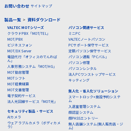
お問い合わせ
サイトマップ
製品一覧
>
資料ダウンロード
VALTEC MOTシリーズ
パソコン関連サービス
クラウドPBX「MOT/TEL」
ミニPC
MOT/PBX
VALTECノートパソコン
ビジネスフォン
PCサポート保守サービス
MOT/DX Server
定額パソコン保守サービス
電話代行「オフィスのでんわば
パソコン通販「PCバル」
ん」
パソコン修理
人事労務システム「MOT/HG」
パソコンレンタル
MOT勤怠管理
法人PCワンストップサービス
MOTシフト
キッティング
MOT経費精算
MOT文書管理
無人化・省人化ソリューション
電子契約サービス
スマートロック+施設予約システ
ム
法人光回線サービス「MOT光」
入退室管理システム
セキュリティ製品・サービス
顔認証システム
AIカメラ
顔PASSエントリー
ウェアラブルカメラ（ボディカメ
無人店舗システム(無人販売店・ジ
ラ）
ム)