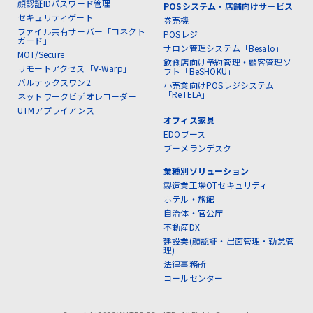
顔認証IDパスワード管理
POSシステム・店舗向けサービス
セキュリティゲート
券売機
ファイル共有サーバー「コネクト
POSレジ
ガード」
サロン管理システム「Besalo」
MOT/Secure
飲食店向け予約管理・顧客管理ソ
リモートアクセス「V-Warp」
フト「BeSHOKU」
バルテックスワン2
小売業向けPOSレジシステム
「ReTELA」
ネットワークビデオレコーダー
UTMアプライアンス
オフィス家具
EDOブース
ブーメランデスク
業種別ソリューション
製造業工場OTセキュリティ
ホテル・旅館
自治体・官公庁
不動産DX
建設業(顔認証・出面管理・勤怠管
理)
法律事務所
コールセンター