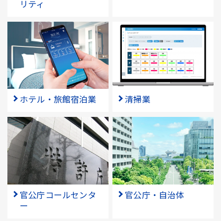
リティ
ホテル・旅館宿泊業
清掃業
官公庁コールセンタ
官公庁・自治体
ー