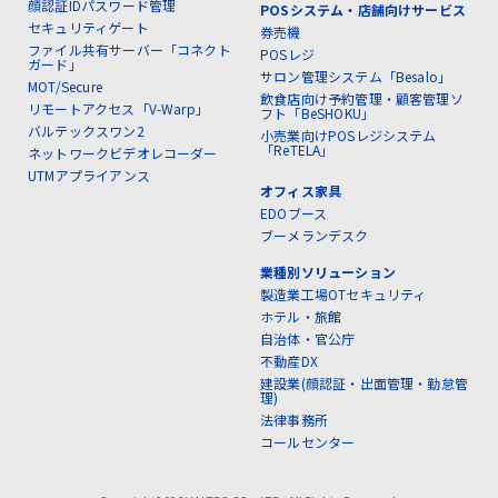
顔認証IDパスワード管理
POSシステム・店舗向けサービス
セキュリティゲート
券売機
ファイル共有サーバー「コネクト
POSレジ
ガード」
サロン管理システム「Besalo」
MOT/Secure
飲食店向け予約管理・顧客管理ソ
リモートアクセス「V-Warp」
フト「BeSHOKU」
バルテックスワン2
小売業向けPOSレジシステム
「ReTELA」
ネットワークビデオレコーダー
UTMアプライアンス
オフィス家具
EDOブース
ブーメランデスク
業種別ソリューション
製造業工場OTセキュリティ
ホテル・旅館
自治体・官公庁
不動産DX
建設業(顔認証・出面管理・勤怠管
理)
法律事務所
コールセンター