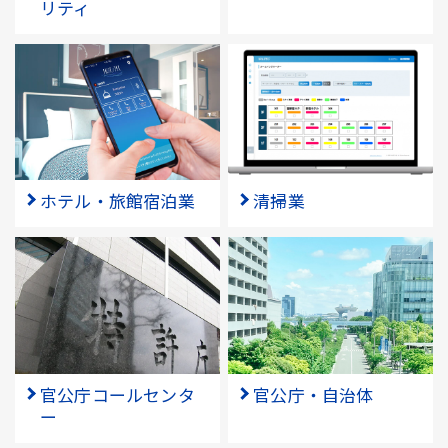
リティ
ホテル・旅館宿泊業
清掃業
官公庁コールセンタ
官公庁・自治体
ー