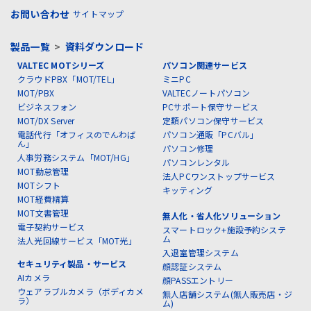
お問い合わせ
サイトマップ
製品一覧
>
資料ダウンロード
VALTEC MOTシリーズ
パソコン関連サービス
クラウドPBX「MOT/TEL」
ミニPC
MOT/PBX
VALTECノートパソコン
ビジネスフォン
PCサポート保守サービス
MOT/DX Server
定額パソコン保守サービス
電話代行「オフィスのでんわば
パソコン通販「PCバル」
ん」
パソコン修理
人事労務システム「MOT/HG」
パソコンレンタル
MOT勤怠管理
法人PCワンストップサービス
MOTシフト
キッティング
MOT経費精算
MOT文書管理
無人化・省人化ソリューション
電子契約サービス
スマートロック+施設予約システ
ム
法人光回線サービス「MOT光」
入退室管理システム
セキュリティ製品・サービス
顔認証システム
AIカメラ
顔PASSエントリー
ウェアラブルカメラ（ボディカメ
無人店舗システム(無人販売店・ジ
ラ）
ム)