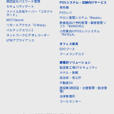
顔認証IDパスワード管理
POSシステム・店舗向けサービス
セキュリティゲート
券売機
ファイル共有サーバー「コネクト
POSレジ
ガード」
サロン管理システム「Besalo」
MOT/Secure
飲食店向け予約管理・顧客管理ソ
リモートアクセス「V-Warp」
フト「BeSHOKU」
バルテックスワン2
小売業向けPOSレジシステム
「ReTELA」
ネットワークビデオレコーダー
UTMアプライアンス
オフィス家具
EDOブース
ブーメランデスク
業種別ソリューション
製造業工場OTセキュリティ
ホテル・旅館
自治体・官公庁
不動産DX
建設業(顔認証・出面管理・勤怠管
理)
法律事務所
コールセンター