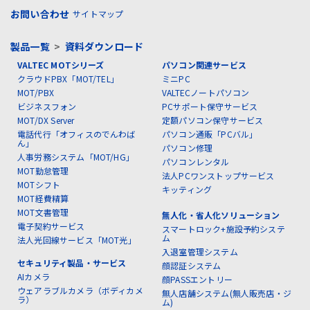
お問い合わせ
サイトマップ
製品一覧
>
資料ダウンロード
VALTEC MOTシリーズ
パソコン関連サービス
クラウドPBX「MOT/TEL」
ミニPC
MOT/PBX
VALTECノートパソコン
ビジネスフォン
PCサポート保守サービス
MOT/DX Server
定額パソコン保守サービス
電話代行「オフィスのでんわば
パソコン通販「PCバル」
ん」
パソコン修理
人事労務システム「MOT/HG」
パソコンレンタル
MOT勤怠管理
法人PCワンストップサービス
MOTシフト
キッティング
MOT経費精算
MOT文書管理
無人化・省人化ソリューション
電子契約サービス
スマートロック+施設予約システ
ム
法人光回線サービス「MOT光」
入退室管理システム
セキュリティ製品・サービス
顔認証システム
AIカメラ
顔PASSエントリー
ウェアラブルカメラ（ボディカメ
無人店舗システム(無人販売店・ジ
ラ）
ム)