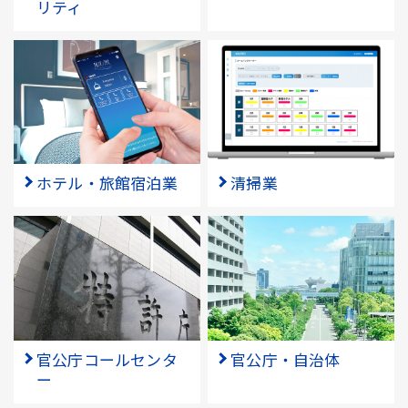
リティ
ホテル・旅館宿泊業
清掃業
官公庁コールセンタ
官公庁・自治体
ー