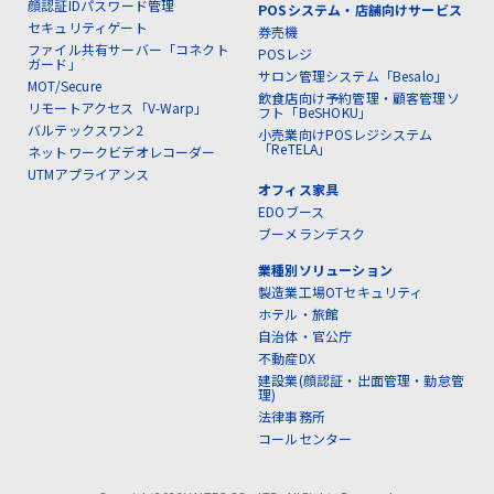
顔認証IDパスワード管理
POSシステム・店舗向けサービス
セキュリティゲート
券売機
ファイル共有サーバー「コネクト
POSレジ
ガード」
サロン管理システム「Besalo」
MOT/Secure
飲食店向け予約管理・顧客管理ソ
リモートアクセス「V-Warp」
フト「BeSHOKU」
バルテックスワン2
小売業向けPOSレジシステム
「ReTELA」
ネットワークビデオレコーダー
UTMアプライアンス
オフィス家具
EDOブース
ブーメランデスク
業種別ソリューション
製造業工場OTセキュリティ
ホテル・旅館
自治体・官公庁
不動産DX
建設業(顔認証・出面管理・勤怠管
理)
法律事務所
コールセンター