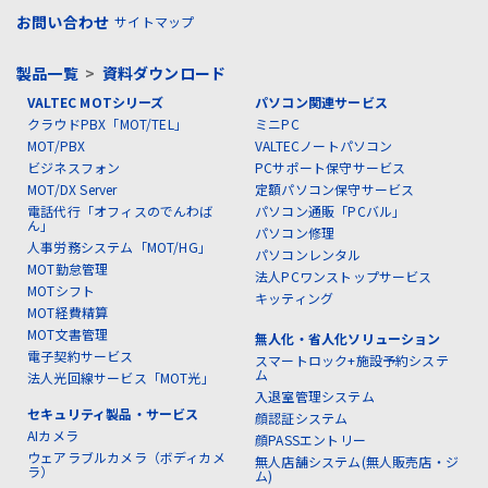
お問い合わせ
サイトマップ
製品一覧
>
資料ダウンロード
VALTEC MOTシリーズ
パソコン関連サービス
クラウドPBX「MOT/TEL」
ミニPC
MOT/PBX
VALTECノートパソコン
ビジネスフォン
PCサポート保守サービス
MOT/DX Server
定額パソコン保守サービス
電話代行「オフィスのでんわば
パソコン通販「PCバル」
ん」
パソコン修理
人事労務システム「MOT/HG」
パソコンレンタル
MOT勤怠管理
法人PCワンストップサービス
MOTシフト
キッティング
MOT経費精算
MOT文書管理
無人化・省人化ソリューション
電子契約サービス
スマートロック+施設予約システ
ム
法人光回線サービス「MOT光」
入退室管理システム
セキュリティ製品・サービス
顔認証システム
AIカメラ
顔PASSエントリー
ウェアラブルカメラ（ボディカメ
無人店舗システム(無人販売店・ジ
ラ）
ム)