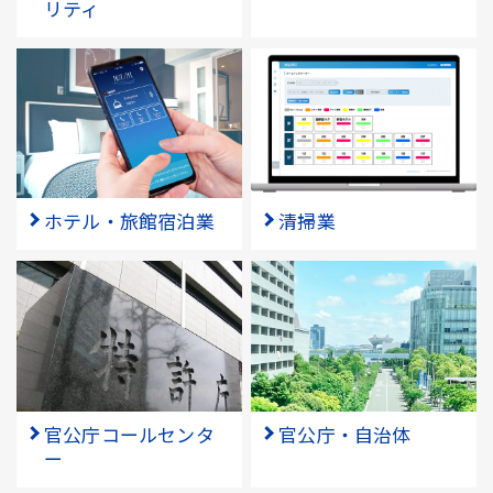
リティ
ホテル・旅館宿泊業
清掃業
官公庁コールセンタ
官公庁・自治体
ー