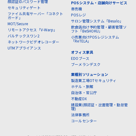
顔認証IDパスワード管理
POSシステム・店舗向けサービス
セキュリティゲート
券売機
ファイル共有サーバー「コネクト
POSレジ
ガード」
サロン管理システム「Besalo」
MOT/Secure
飲食店向け予約管理・顧客管理ソ
リモートアクセス「V-Warp」
フト「BeSHOKU」
バルテックスワン2
小売業向けPOSレジシステム
「ReTELA」
ネットワークビデオレコーダー
UTMアプライアンス
オフィス家具
EDOブース
ブーメランデスク
業種別ソリューション
製造業工場OTセキュリティ
ホテル・旅館
自治体・官公庁
不動産DX
建設業(顔認証・出面管理・勤怠管
理)
法律事務所
コールセンター