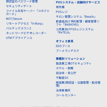
顔認証IDパスワード管理
POSシステム・店舗向けサービス
セキュリティゲート
券売機
ファイル共有サーバー「コネクト
POSレジ
ガード」
サロン管理システム「Besalo」
MOT/Secure
飲食店向け予約管理・顧客管理ソ
リモートアクセス「V-Warp」
フト「BeSHOKU」
バルテックスワン2
小売業向けPOSレジシステム
「ReTELA」
ネットワークビデオレコーダー
UTMアプライアンス
オフィス家具
EDOブース
ブーメランデスク
業種別ソリューション
製造業工場OTセキュリティ
ホテル・旅館
自治体・官公庁
不動産DX
建設業(顔認証・出面管理・勤怠管
理)
法律事務所
コールセンター