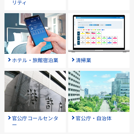
リティ
ホテル・旅館宿泊業
清掃業
官公庁コールセンタ
官公庁・自治体
ー