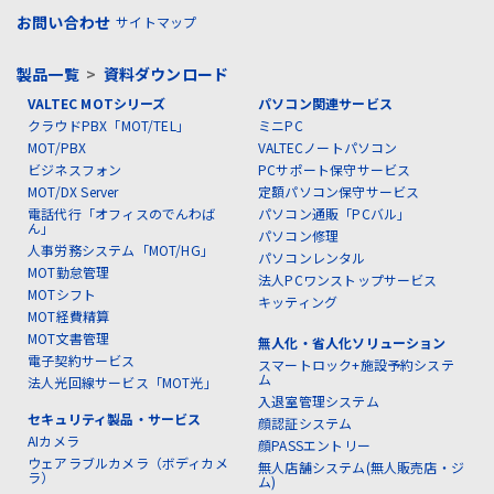
お問い合わせ
サイトマップ
製品一覧
>
資料ダウンロード
VALTEC MOTシリーズ
パソコン関連サービス
クラウドPBX「MOT/TEL」
ミニPC
MOT/PBX
VALTECノートパソコン
ビジネスフォン
PCサポート保守サービス
MOT/DX Server
定額パソコン保守サービス
電話代行「オフィスのでんわば
パソコン通販「PCバル」
ん」
パソコン修理
人事労務システム「MOT/HG」
パソコンレンタル
MOT勤怠管理
法人PCワンストップサービス
MOTシフト
キッティング
MOT経費精算
MOT文書管理
無人化・省人化ソリューション
電子契約サービス
スマートロック+施設予約システ
ム
法人光回線サービス「MOT光」
入退室管理システム
セキュリティ製品・サービス
顔認証システム
AIカメラ
顔PASSエントリー
ウェアラブルカメラ（ボディカメ
無人店舗システム(無人販売店・ジ
ラ）
ム)