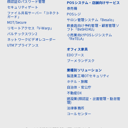
顔認証IDパスワード管理
POSシステム・店舗向けサービス
セキュリティゲート
券売機
ファイル共有サーバー「コネクト
POSレジ
ガード」
サロン管理システム「Besalo」
MOT/Secure
飲食店向け予約管理・顧客管理ソ
リモートアクセス「V-Warp」
フト「BeSHOKU」
バルテックスワン2
小売業向けPOSレジシステム
「ReTELA」
ネットワークビデオレコーダー
UTMアプライアンス
オフィス家具
EDOブース
ブーメランデスク
業種別ソリューション
製造業工場OTセキュリティ
ホテル・旅館
自治体・官公庁
不動産DX
建設業(顔認証・出面管理・勤怠管
理)
法律事務所
コールセンター