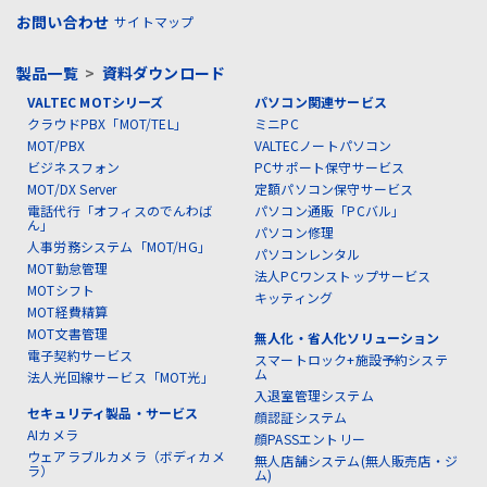
お問い合わせ
サイトマップ
製品一覧
>
資料ダウンロード
VALTEC MOTシリーズ
パソコン関連サービス
クラウドPBX「MOT/TEL」
ミニPC
MOT/PBX
VALTECノートパソコン
ビジネスフォン
PCサポート保守サービス
MOT/DX Server
定額パソコン保守サービス
電話代行「オフィスのでんわば
パソコン通販「PCバル」
ん」
パソコン修理
人事労務システム「MOT/HG」
パソコンレンタル
MOT勤怠管理
法人PCワンストップサービス
MOTシフト
キッティング
MOT経費精算
MOT文書管理
無人化・省人化ソリューション
電子契約サービス
スマートロック+施設予約システ
ム
法人光回線サービス「MOT光」
入退室管理システム
セキュリティ製品・サービス
顔認証システム
AIカメラ
顔PASSエントリー
ウェアラブルカメラ（ボディカメ
無人店舗システム(無人販売店・ジ
ラ）
ム)