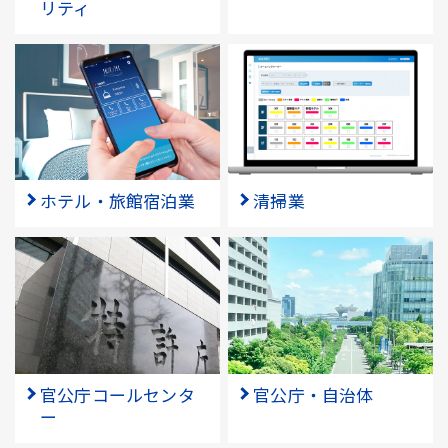
リティ
ホテル・旅館宿泊業
清掃業
官公庁コールセンタ
官公庁・自治体
ー