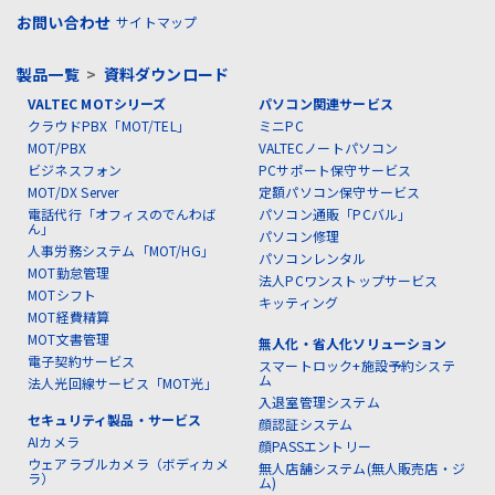
お問い合わせ
サイトマップ
製品一覧
>
資料ダウンロード
VALTEC MOTシリーズ
パソコン関連サービス
クラウドPBX「MOT/TEL」
ミニPC
MOT/PBX
VALTECノートパソコン
ビジネスフォン
PCサポート保守サービス
MOT/DX Server
定額パソコン保守サービス
電話代行「オフィスのでんわば
パソコン通販「PCバル」
ん」
パソコン修理
人事労務システム「MOT/HG」
パソコンレンタル
MOT勤怠管理
法人PCワンストップサービス
MOTシフト
キッティング
MOT経費精算
MOT文書管理
無人化・省人化ソリューション
電子契約サービス
スマートロック+施設予約システ
ム
法人光回線サービス「MOT光」
入退室管理システム
セキュリティ製品・サービス
顔認証システム
AIカメラ
顔PASSエントリー
ウェアラブルカメラ（ボディカメ
無人店舗システム(無人販売店・ジ
ラ）
ム)