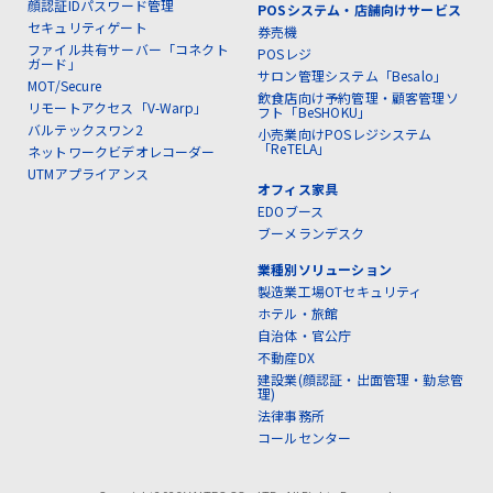
顔認証IDパスワード管理
POSシステム・店舗向けサービス
セキュリティゲート
券売機
ファイル共有サーバー「コネクト
POSレジ
ガード」
サロン管理システム「Besalo」
MOT/Secure
飲食店向け予約管理・顧客管理ソ
リモートアクセス「V-Warp」
フト「BeSHOKU」
バルテックスワン2
小売業向けPOSレジシステム
「ReTELA」
ネットワークビデオレコーダー
UTMアプライアンス
オフィス家具
EDOブース
ブーメランデスク
業種別ソリューション
製造業工場OTセキュリティ
ホテル・旅館
自治体・官公庁
不動産DX
建設業(顔認証・出面管理・勤怠管
理)
法律事務所
コールセンター