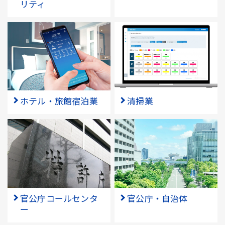
リティ
ホテル・旅館宿泊業
清掃業
官公庁コールセンタ
官公庁・自治体
ー