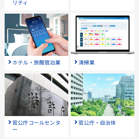
リティ
ホテル・旅館宿泊業
清掃業
官公庁コールセンタ
官公庁・自治体
ー