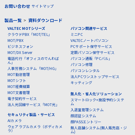
お問い合わせ
サイトマップ
製品一覧
>
資料ダウンロード
VALTEC MOTシリーズ
パソコン関連サービス
クラウドPBX「MOT/TEL」
ミニPC
MOT/PBX
VALTECノートパソコン
ビジネスフォン
PCサポート保守サービス
MOT/DX Server
定額パソコン保守サービス
電話代行「オフィスのでんわば
パソコン通販「PCバル」
ん」
パソコン修理
人事労務システム「MOT/HG」
パソコンレンタル
MOT勤怠管理
法人PCワンストップサービス
MOTシフト
キッティング
MOT経費精算
MOT文書管理
無人化・省人化ソリューション
電子契約サービス
スマートロック+施設予約システ
ム
法人光回線サービス「MOT光」
入退室管理システム
セキュリティ製品・サービス
顔認証システム
AIカメラ
顔PASSエントリー
ウェアラブルカメラ（ボディカメ
無人店舗システム(無人販売店・ジ
ラ）
ム)