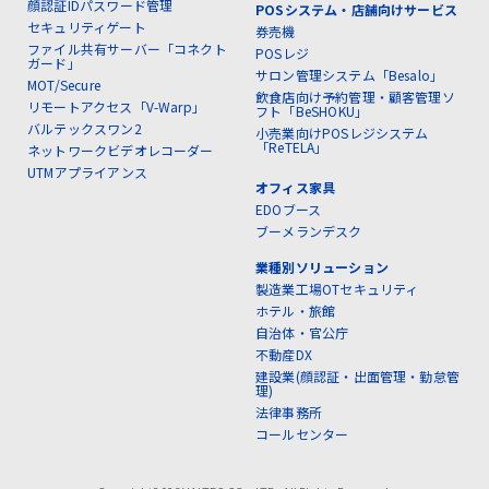
顔認証IDパスワード管理
POSシステム・店舗向けサービス
セキュリティゲート
券売機
ファイル共有サーバー「コネクト
POSレジ
ガード」
サロン管理システム「Besalo」
MOT/Secure
飲食店向け予約管理・顧客管理ソ
リモートアクセス「V-Warp」
フト「BeSHOKU」
バルテックスワン2
小売業向けPOSレジシステム
「ReTELA」
ネットワークビデオレコーダー
UTMアプライアンス
オフィス家具
EDOブース
ブーメランデスク
業種別ソリューション
製造業工場OTセキュリティ
ホテル・旅館
自治体・官公庁
不動産DX
建設業(顔認証・出面管理・勤怠管
理)
法律事務所
コールセンター