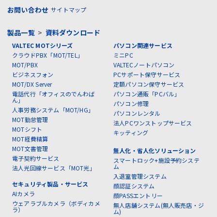
お問い合わせ
サイトマップ
製品一覧
>
資料ダウンロード
VALTEC MOTシリーズ
パソコン関連サービス
クラウドPBX「MOT/TEL」
ミニPC
MOT/PBX
VALTECノートパソコン
ビジネスフォン
PCサポート保守サービス
MOT/DX Server
定額パソコン保守サービス
電話代行「オフィスのでんわば
パソコン通販「PCバル」
ん」
パソコン修理
人事労務システム「MOT/HG」
パソコンレンタル
MOT勤怠管理
法人PCワンストップサービス
MOTシフト
キッティング
MOT経費精算
MOT文書管理
無人化・省人化ソリューション
電子契約サービス
スマートロック+施設予約システ
ム
法人光回線サービス「MOT光」
入退室管理システム
セキュリティ製品・サービス
顔認証システム
AIカメラ
顔PASSエントリー
ウェアラブルカメラ（ボディカメ
無人店舗システム(無人販売店・ジ
ラ）
ム)