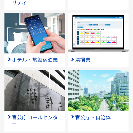
リティ
ホテル・旅館宿泊業
清掃業
官公庁コールセンタ
官公庁・自治体
ー