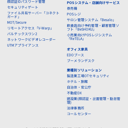
顔認証IDパスワード管理
POSシステム・店舗向けサービス
セキュリティゲート
券売機
ファイル共有サーバー「コネクト
POSレジ
ガード」
サロン管理システム「Besalo」
MOT/Secure
飲食店向け予約管理・顧客管理ソ
リモートアクセス「V-Warp」
フト「BeSHOKU」
バルテックスワン2
小売業向けPOSレジシステム
「ReTELA」
ネットワークビデオレコーダー
UTMアプライアンス
オフィス家具
EDOブース
ブーメランデスク
業種別ソリューション
製造業工場OTセキュリティ
ホテル・旅館
自治体・官公庁
不動産DX
建設業(顔認証・出面管理・勤怠管
理)
法律事務所
コールセンター