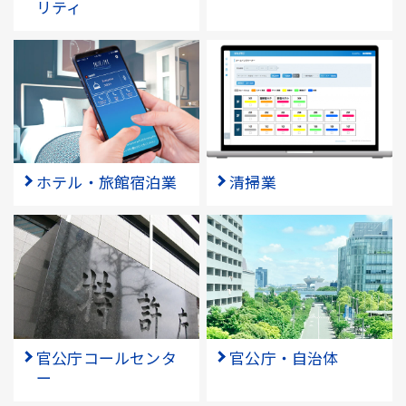
リティ
ホテル・旅館宿泊業
清掃業
官公庁コールセンタ
官公庁・自治体
ー