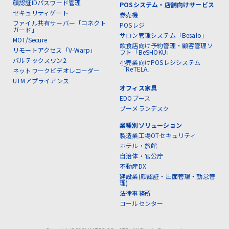
顔認証IDパスワード管理
POSシステム・店舗向けサービス
セキュリティゲート
券売機
ファイル共有サーバー「コネクト
POSレジ
ガード」
サロン管理システム「Besalo」
MOT/Secure
飲食店向け予約管理・顧客管理ソ
リモートアクセス「V-Warp」
フト「BeSHOKU」
バルテックスワン2
小売業向けPOSレジシステム
「ReTELA」
ネットワークビデオレコーダー
UTMアプライアンス
オフィス家具
EDOブース
ブーメランデスク
業種別ソリューション
製造業工場OTセキュリティ
ホテル・旅館
自治体・官公庁
不動産DX
建設業(顔認証・出面管理・勤怠管
理)
法律事務所
コールセンター