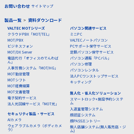
お問い合わせ
サイトマップ
製品一覧
>
資料ダウンロード
VALTEC MOTシリーズ
パソコン関連サービス
クラウドPBX「MOT/TEL」
ミニPC
MOT/PBX
VALTECノートパソコン
ビジネスフォン
PCサポート保守サービス
MOT/DX Server
定額パソコン保守サービス
電話代行「オフィスのでんわば
パソコン通販「PCバル」
ん」
パソコン修理
人事労務システム「MOT/HG」
パソコンレンタル
MOT勤怠管理
法人PCワンストップサービス
MOTシフト
キッティング
MOT経費精算
MOT文書管理
無人化・省人化ソリューション
電子契約サービス
スマートロック+施設予約システ
ム
法人光回線サービス「MOT光」
入退室管理システム
セキュリティ製品・サービス
顔認証システム
AIカメラ
顔PASSエントリー
ウェアラブルカメラ（ボディカメ
無人店舗システム(無人販売店・ジ
ラ）
ム)