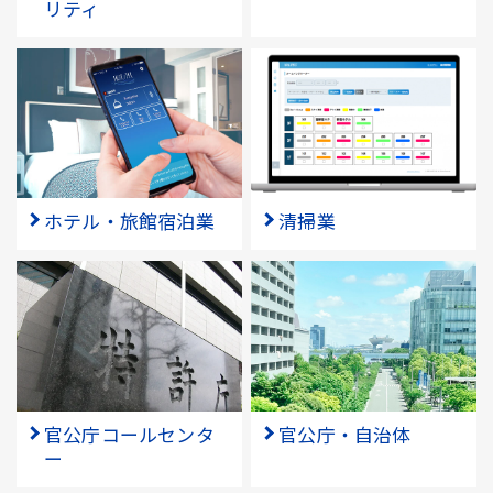
リティ
ホテル・旅館宿泊業
清掃業
官公庁コールセンタ
官公庁・自治体
ー