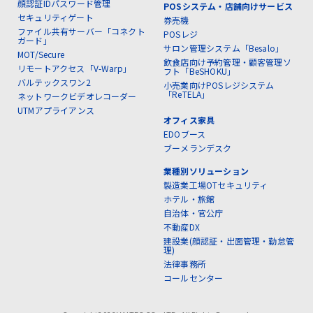
顔認証IDパスワード管理
POSシステム・店舗向けサービス
セキュリティゲート
券売機
ファイル共有サーバー「コネクト
POSレジ
ガード」
サロン管理システム「Besalo」
MOT/Secure
飲食店向け予約管理・顧客管理ソ
リモートアクセス「V-Warp」
フト「BeSHOKU」
バルテックスワン2
小売業向けPOSレジシステム
「ReTELA」
ネットワークビデオレコーダー
UTMアプライアンス
オフィス家具
EDOブース
ブーメランデスク
業種別ソリューション
製造業工場OTセキュリティ
ホテル・旅館
自治体・官公庁
不動産DX
建設業(顔認証・出面管理・勤怠管
理)
法律事務所
コールセンター