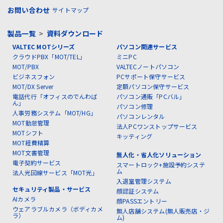
お問い合わせ
サイトマップ
製品一覧
>
資料ダウンロード
VALTEC MOTシリーズ
パソコン関連サービス
クラウドPBX「MOT/TEL」
ミニPC
MOT/PBX
VALTECノートパソコン
ビジネスフォン
PCサポート保守サービス
MOT/DX Server
定額パソコン保守サービス
電話代行「オフィスのでんわば
パソコン通販「PCバル」
ん」
パソコン修理
人事労務システム「MOT/HG」
パソコンレンタル
MOT勤怠管理
法人PCワンストップサービス
MOTシフト
キッティング
MOT経費精算
MOT文書管理
無人化・省人化ソリューション
電子契約サービス
スマートロック+施設予約システ
ム
法人光回線サービス「MOT光」
入退室管理システム
セキュリティ製品・サービス
顔認証システム
AIカメラ
顔PASSエントリー
ウェアラブルカメラ（ボディカメ
無人店舗システム(無人販売店・ジ
ラ）
ム)