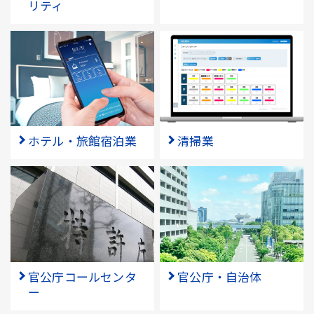
リティ
ホテル・旅館宿泊業
清掃業
官公庁コールセンタ
官公庁・自治体
ー