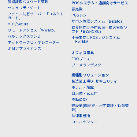
顔認証IDパスワード管理
POSシステム・店舗向けサービス
セキュリティゲート
券売機
ファイル共有サーバー「コネクト
POSレジ
ガード」
サロン管理システム「Besalo」
MOT/Secure
飲食店向け予約管理・顧客管理ソ
リモートアクセス「V-Warp」
フト「BeSHOKU」
バルテックスワン2
小売業向けPOSレジシステム
「ReTELA」
ネットワークビデオレコーダー
UTMアプライアンス
オフィス家具
EDOブース
ブーメランデスク
業種別ソリューション
製造業工場OTセキュリティ
ホテル・旅館
自治体・官公庁
不動産DX
建設業(顔認証・出面管理・勤怠管
理)
法律事務所
コールセンター