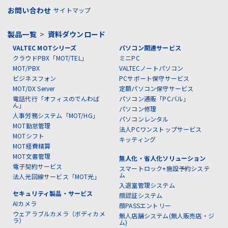
お問い合わせ
サイトマップ
製品一覧
>
資料ダウンロード
VALTEC MOTシリーズ
パソコン関連サービス
クラウドPBX「MOT/TEL」
ミニPC
MOT/PBX
VALTECノートパソコン
ビジネスフォン
PCサポート保守サービス
MOT/DX Server
定額パソコン保守サービス
電話代行「オフィスのでんわば
パソコン通販「PCバル」
ん」
パソコン修理
人事労務システム「MOT/HG」
パソコンレンタル
MOT勤怠管理
法人PCワンストップサービス
MOTシフト
キッティング
MOT経費精算
MOT文書管理
無人化・省人化ソリューション
電子契約サービス
スマートロック+施設予約システ
ム
法人光回線サービス「MOT光」
入退室管理システム
セキュリティ製品・サービス
顔認証システム
AIカメラ
顔PASSエントリー
ウェアラブルカメラ（ボディカメ
無人店舗システム(無人販売店・ジ
ラ）
ム)