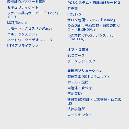
顔認証IDパスワード管理
POSシステム・店舗向けサービス
セキュリティゲート
券売機
ファイル共有サーバー「コネクト
POSレジ
ガード」
サロン管理システム「Besalo」
MOT/Secure
飲食店向け予約管理・顧客管理ソ
リモートアクセス「V-Warp」
フト「BeSHOKU」
バルテックスワン2
小売業向けPOSレジシステム
「ReTELA」
ネットワークビデオレコーダー
UTMアプライアンス
オフィス家具
EDOブース
ブーメランデスク
業種別ソリューション
製造業工場OTセキュリティ
ホテル・旅館
自治体・官公庁
不動産DX
建設業(顔認証・出面管理・勤怠管
理)
法律事務所
コールセンター