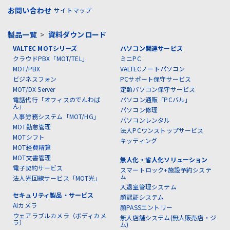
お問い合わせ
サイトマップ
製品一覧
>
資料ダウンロード
VALTEC MOTシリーズ
パソコン関連サービス
クラウドPBX「MOT/TEL」
ミニPC
MOT/PBX
VALTECノートパソコン
ビジネスフォン
PCサポート保守サービス
MOT/DX Server
定額パソコン保守サービス
電話代行「オフィスのでんわば
パソコン通販「PCバル」
ん」
パソコン修理
人事労務システム「MOT/HG」
パソコンレンタル
MOT勤怠管理
法人PCワンストップサービス
MOTシフト
キッティング
MOT経費精算
MOT文書管理
無人化・省人化ソリューション
電子契約サービス
スマートロック+施設予約システ
ム
法人光回線サービス「MOT光」
入退室管理システム
セキュリティ製品・サービス
顔認証システム
AIカメラ
顔PASSエントリー
ウェアラブルカメラ（ボディカメ
無人店舗システム(無人販売店・ジ
ラ）
ム)