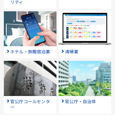
リティ
ホテル・旅館宿泊業
清掃業
官公庁コールセンタ
官公庁・自治体
ー