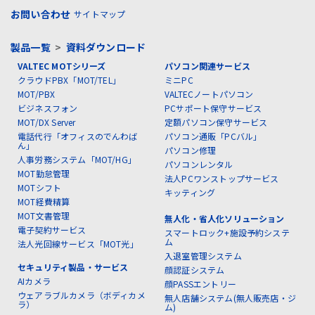
お問い合わせ
サイトマップ
製品一覧
>
資料ダウンロード
VALTEC MOTシリーズ
パソコン関連サービス
クラウドPBX「MOT/TEL」
ミニPC
MOT/PBX
VALTECノートパソコン
ビジネスフォン
PCサポート保守サービス
MOT/DX Server
定額パソコン保守サービス
電話代行「オフィスのでんわば
パソコン通販「PCバル」
ん」
パソコン修理
人事労務システム「MOT/HG」
パソコンレンタル
MOT勤怠管理
法人PCワンストップサービス
MOTシフト
キッティング
MOT経費精算
MOT文書管理
無人化・省人化ソリューション
電子契約サービス
スマートロック+施設予約システ
ム
法人光回線サービス「MOT光」
入退室管理システム
セキュリティ製品・サービス
顔認証システム
AIカメラ
顔PASSエントリー
ウェアラブルカメラ（ボディカメ
無人店舗システム(無人販売店・ジ
ラ）
ム)