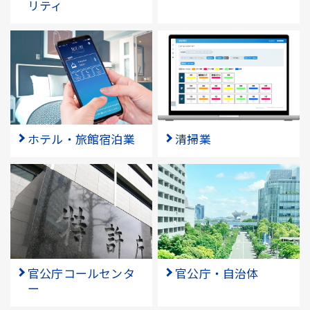
リティ
ホテル・旅館宿泊業
清掃業
官公庁コールセンタ
官公庁・自治体
ー