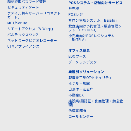
顔認証IDパスワード管理
POSシステム・店舗向けサービス
セキュリティゲート
券売機
ファイル共有サーバー「コネクト
POSレジ
ガード」
サロン管理システム「Besalo」
MOT/Secure
飲食店向け予約管理・顧客管理ソ
リモートアクセス「V-Warp」
フト「BeSHOKU」
バルテックスワン2
小売業向けPOSレジシステム
「ReTELA」
ネットワークビデオレコーダー
UTMアプライアンス
オフィス家具
EDOブース
ブーメランデスク
業種別ソリューション
製造業工場OTセキュリティ
ホテル・旅館
自治体・官公庁
不動産DX
建設業(顔認証・出面管理・勤怠管
理)
法律事務所
コールセンター