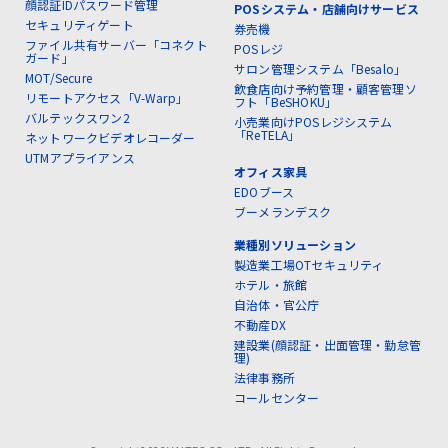
顔認証IDパスワード管理
POSシステム・店舗向けサービス
セキュリティゲート
券売機
ファイル共有サーバー「コネクト
POSレジ
ガード」
サロン管理システム「Besalo」
MOT/Secure
飲食店向け予約管理・顧客管理ソ
リモートアクセス「V-Warp」
フト「BeSHOKU」
バルテックスワン2
小売業向けPOSレジシステム
「ReTELA」
ネットワークビデオレコーダー
UTMアプライアンス
オフィス家具
EDOブース
ブーメランデスク
業種別ソリューション
製造業工場OTセキュリティ
ホテル・旅館
自治体・官公庁
不動産DX
建設業(顔認証・出面管理・勤怠管
理)
法律事務所
コールセンター