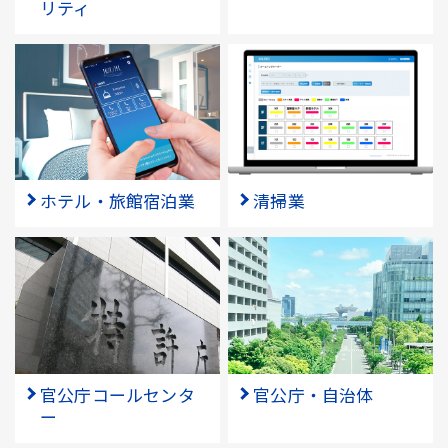
リティ
ホテル・旅館宿泊業
清掃業
官公庁コールセンタ
官公庁・自治体
ー