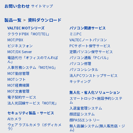
お問い合わせ
サイトマップ
製品一覧
>
資料ダウンロード
VALTEC MOTシリーズ
パソコン関連サービス
クラウドPBX「MOT/TEL」
ミニPC
MOT/PBX
VALTECノートパソコン
ビジネスフォン
PCサポート保守サービス
MOT/DX Server
定額パソコン保守サービス
電話代行「オフィスのでんわば
パソコン通販「PCバル」
ん」
パソコン修理
人事労務システム「MOT/HG」
パソコンレンタル
MOT勤怠管理
法人PCワンストップサービス
MOTシフト
キッティング
MOT経費精算
MOT文書管理
無人化・省人化ソリューション
電子契約サービス
スマートロック+施設予約システ
ム
法人光回線サービス「MOT光」
入退室管理システム
セキュリティ製品・サービス
顔認証システム
AIカメラ
顔PASSエントリー
ウェアラブルカメラ（ボディカメ
無人店舗システム(無人販売店・ジ
ラ）
ム)