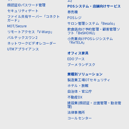
ム)
顔認証IDパスワード管理
POSシステム・店舗向けサービス
セキュリティゲート
券売機
ファイル共有サーバー「コネクト
POSレジ
ガード」
サロン管理システム「Besalo」
MOT/Secure
飲食店向け予約管理・顧客管理ソ
リモートアクセス「V-Warp」
フト「BeSHOKU」
バルテックスワン2
小売業向けPOSレジシステム
「ReTELA」
ネットワークビデオレコーダー
UTMアプライアンス
オフィス家具
EDOブース
ブーメランデスク
業種別ソリューション
製造業工場OTセキュリティ
ホテル・旅館
自治体・官公庁
不動産DX
建設業(顔認証・出面管理・勤怠管
理)
法律事務所
コールセンター