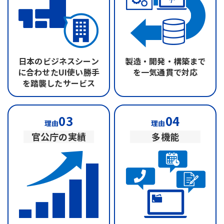
日本のビジネスシーン
製造・開発・構築まで
に合わせたUI
使い勝手
を
一気通貫で対応
を踏襲したサービス
03
04
理由
理由
官公庁の実績
多機能