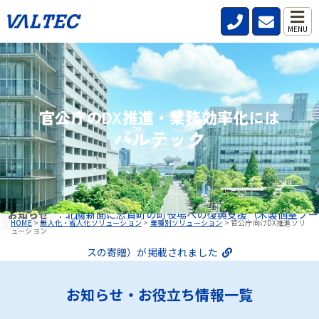
MENU
官公庁のDX推進・業務効率化には
バルテック
お知らせ
：
北國新聞に志賀町の町役場への復興支援（木製個室ブー
HOME
>
無人化・省人化ソリューション
>
業種別ソリューション
>
官公庁向けDX推進ソリ
ューション
スの寄贈）が掲載されました
お知らせ・お役立ち情報一覧