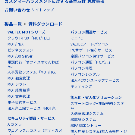
カスタマーハラスメントに対する基本方針
免責事項
お問い合わせ
サイトマップ
製品一覧
>
資料ダウンロード
VALTEC MOTシリーズ
パソコン関連サービス
クラウドPBX「MOT/TEL」
ミニPC
MOT/PBX
VALTECノートパソコン
ビジネスフォン
PCサポート保守サービス
MOT/DX Server
定額パソコン保守サービス
電話代行「オフィスのでんわば
パソコン通販「PCバル」
ん」
パソコン修理
人事労務システム「MOT/HG」
パソコンレンタル
MOT勤怠管理
法人PCワンストップサービス
MOTシフト
キッティング
MOT経費精算
MOT文書管理
無人化・省人化ソリューション
電子契約サービス
スマートロック+施設予約システ
ム
法人光回線サービス「MOT光」
入退室管理システム
セキュリティ製品・サービス
顔認証システム
AIカメラ
顔PASSエントリー
ウェアラブルカメラ（ボディカメ
無人店舗システム(無人販売店・ジ
ラ）