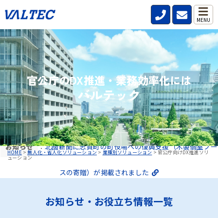
MENU
官公庁のDX推進・業務効率化には
バルテック
お知らせ
：
北國新聞に志賀町の町役場への復興支援（木製個室ブー
HOME
>
無人化・省人化ソリューション
>
業種別ソリューション
>
官公庁向けDX推進ソリ
ューション
スの寄贈）が掲載されました
お知らせ・お役立ち情報一覧