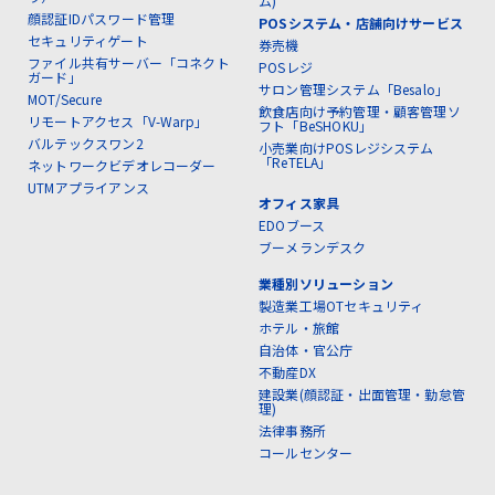
ム)
顔認証IDパスワード管理
POSシステム・店舗向けサービス
セキュリティゲート
券売機
ファイル共有サーバー「コネクト
POSレジ
ガード」
サロン管理システム「Besalo」
MOT/Secure
飲食店向け予約管理・顧客管理ソ
リモートアクセス「V-Warp」
フト「BeSHOKU」
バルテックスワン2
小売業向けPOSレジシステム
「ReTELA」
ネットワークビデオレコーダー
UTMアプライアンス
オフィス家具
EDOブース
ブーメランデスク
業種別ソリューション
製造業工場OTセキュリティ
ホテル・旅館
自治体・官公庁
不動産DX
建設業(顔認証・出面管理・勤怠管
理)
法律事務所
コールセンター