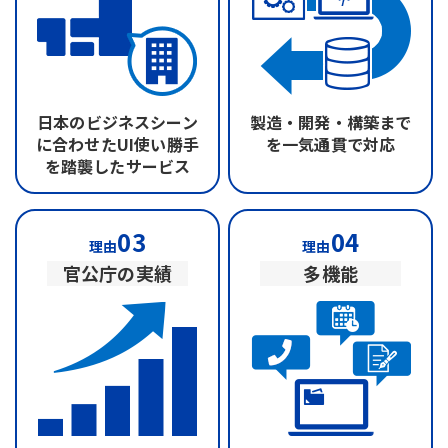
日本のビジネスシーン
製造・開発・構築まで
に合わせたUI
使い勝手
を
一気通貫で対応
を踏襲したサービス
03
04
理由
理由
官公庁の実績
多機能