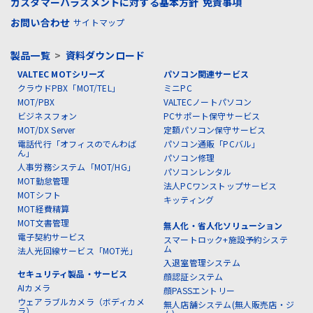
カスタマーハラスメントに対する基本方針
免責事項
お問い合わせ
サイトマップ
製品一覧
>
資料ダウンロード
VALTEC MOTシリーズ
パソコン関連サービス
クラウドPBX「MOT/TEL」
ミニPC
MOT/PBX
VALTECノートパソコン
ビジネスフォン
PCサポート保守サービス
MOT/DX Server
定額パソコン保守サービス
電話代行「オフィスのでんわば
パソコン通販「PCバル」
ん」
パソコン修理
人事労務システム「MOT/HG」
パソコンレンタル
MOT勤怠管理
法人PCワンストップサービス
MOTシフト
キッティング
MOT経費精算
MOT文書管理
無人化・省人化ソリューション
電子契約サービス
スマートロック+施設予約システ
ム
法人光回線サービス「MOT光」
入退室管理システム
セキュリティ製品・サービス
顔認証システム
AIカメラ
顔PASSエントリー
ウェアラブルカメラ（ボディカメ
無人店舗システム(無人販売店・ジ
ラ）