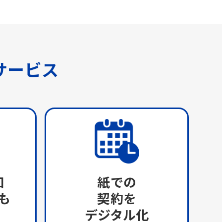
サービス
知
紙での
も
契約を
デジタル化