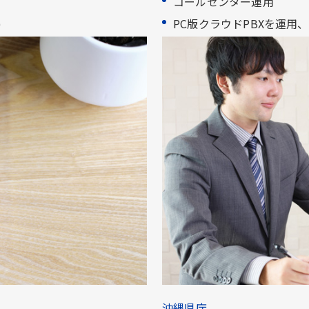
コールセンター運用​
​
PC版クラウドPBXを運用、県民
沖縄県庁