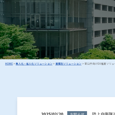
お知らせ
：
北國
HOME
>
無人化・省人化ソリューション
>
業種別ソリューション
>
官公庁向けDX推進ソリュ
2025/02/20
陸上自衛隊遠
お知らせ