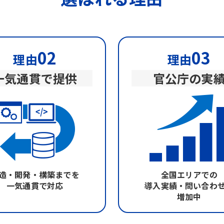
02
03
理由
理由
一気通貫で提供
官公庁の実
造・開発・構築までを
全国エリアでの
一気通貫で対応
導入実績・問い合わ
増加中