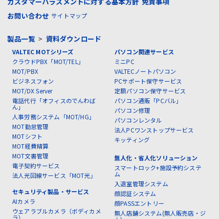
カスタマーハラスメントに対する基本方針
免責事項
お問い合わせ
サイトマップ
製品一覧
>
資料ダウンロード
VALTEC MOTシリーズ
パソコン関連サービス
クラウドPBX「MOT/TEL」
ミニPC
MOT/PBX
VALTECノートパソコン
ビジネスフォン
PCサポート保守サービス
MOT/DX Server
定額パソコン保守サービス
電話代行「オフィスのでんわば
パソコン通販「PCバル」
ん」
パソコン修理
人事労務システム「MOT/HG」
パソコンレンタル
MOT勤怠管理
法人PCワンストップサービス
MOTシフト
キッティング
MOT経費精算
MOT文書管理
無人化・省人化ソリューション
電子契約サービス
スマートロック+施設予約システ
ム
法人光回線サービス「MOT光」
入退室管理システム
セキュリティ製品・サービス
顔認証システム
AIカメラ
顔PASSエントリー
ウェアラブルカメラ（ボディカメ
無人店舗システム(無人販売店・ジ
ラ）