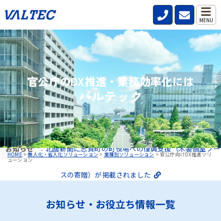
MENU
官公庁のDX推進・業務効率化には
バルテック
お知らせ
：
北國新聞に志賀町の町役場への復興支援（木製個室ブー
HOME
>
無人化・省人化ソリューション
>
業種別ソリューション
>
官公庁向けDX推進ソリ
ューション
スの寄贈）が掲載されました
お知らせ・お役立ち情報一覧