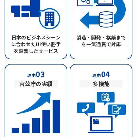
日本のビジネスシーン
製造・開発・構築まで
に合わせたUI
使い勝手
を
一気通貫で対応
を踏襲したサービス
03
04
理由
理由
官公庁の実績
多機能