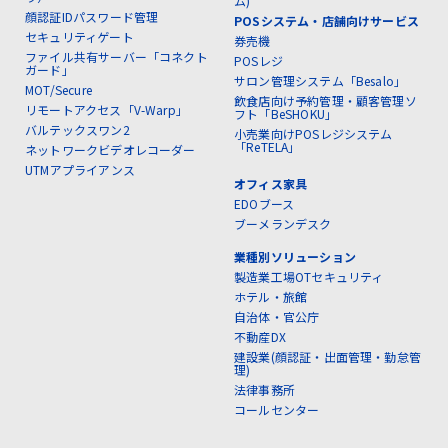
ム)
顔認証IDパスワード管理
POSシステム・店舗向けサービス
セキュリティゲート
券売機
ファイル共有サーバー「コネクト
POSレジ
ガード」
サロン管理システム「Besalo」
MOT/Secure
飲食店向け予約管理・顧客管理ソ
リモートアクセス「V-Warp」
フト「BeSHOKU」
バルテックスワン2
小売業向けPOSレジシステム
「ReTELA」
ネットワークビデオレコーダー
UTMアプライアンス
オフィス家具
EDOブース
ブーメランデスク
業種別ソリューション
製造業工場OTセキュリティ
ホテル・旅館
自治体・官公庁
不動産DX
建設業(顔認証・出面管理・勤怠管
理)
法律事務所
コールセンター