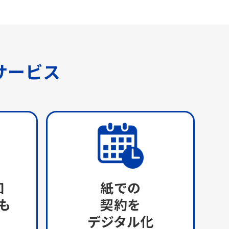
サービス
知
紙での
も
契約を
デジタル化