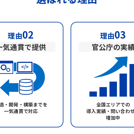
02
03
理由
理由
一気通貫で提供
官公庁の実
造・開発・構築までを
全国エリアでの
一気通貫で対応
導入実績・問い合わ
増加中