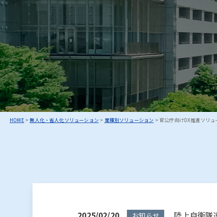
お知らせ
：
北國
HOME
>
無人化・省人化ソリューション
>
業種別ソリューション
>
官公庁向けDX推進ソリュ
2025/02/20
陸上自衛隊遠
お知らせ