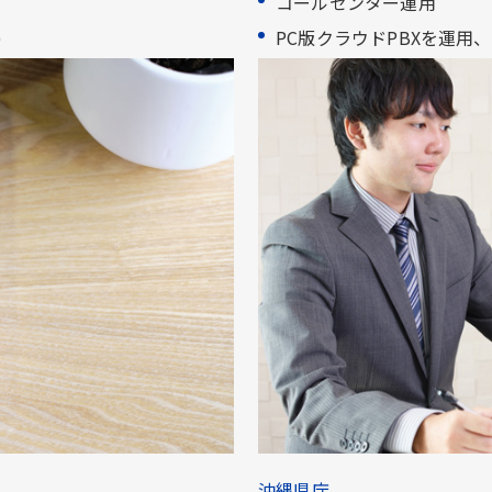
コールセンター運用​
​
PC版クラウドPBXを運用、県民
沖縄県庁