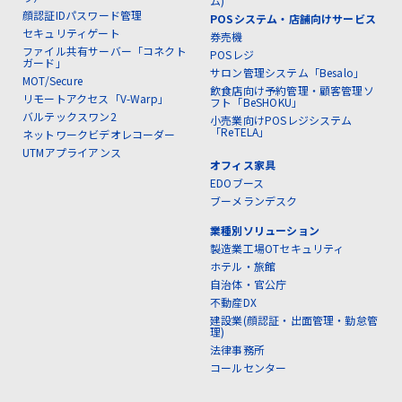
ム)
顔認証IDパスワード管理
POSシステム・店舗向けサービス
セキュリティゲート
券売機
ファイル共有サーバー「コネクト
POSレジ
ガード」
サロン管理システム「Besalo」
MOT/Secure
飲食店向け予約管理・顧客管理ソ
リモートアクセス「V-Warp」
フト「BeSHOKU」
バルテックスワン2
小売業向けPOSレジシステム
「ReTELA」
ネットワークビデオレコーダー
UTMアプライアンス
オフィス家具
EDOブース
ブーメランデスク
業種別ソリューション
製造業工場OTセキュリティ
ホテル・旅館
自治体・官公庁
不動産DX
建設業(顔認証・出面管理・勤怠管
理)
法律事務所
コールセンター