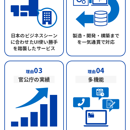
日本のビジネスシーン
製造・開発・構築まで
に合わせたUI
使い勝手
を
一気通貫で対応
を踏襲したサービス
03
04
理由
理由
官公庁の実績
多機能