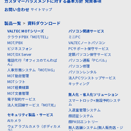
カスタマーハラスメントに対する基本方針
免責事項
お問い合わせ
サイトマップ
製品一覧
>
資料ダウンロード
VALTEC MOTシリーズ
パソコン関連サービス
クラウドPBX「MOT/TEL」
ミニPC
MOT/PBX
VALTECノートパソコン
ビジネスフォン
PCサポート保守サービス
MOT/DX Server
定額パソコン保守サービス
電話代行「オフィスのでんわば
パソコン通販「PCバル」
ん」
パソコン修理
人事労務システム「MOT/HG」
パソコンレンタル
MOT勤怠管理
法人PCワンストップサービス
MOTシフト
キッティング
MOT経費精算
MOT文書管理
無人化・省人化ソリューション
電子契約サービス
スマートロック+施設予約システ
ム
法人光回線サービス「MOT光」
入退室管理システム
セキュリティ製品・サービス
顔認証システム
AIカメラ
顔PASSエントリー
ウェアラブルカメラ（ボディカメ
無人店舗システム(無人販売店・ジ
ラ）