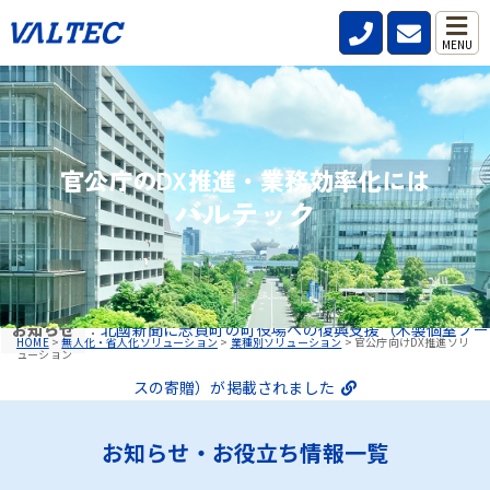
MENU
官公庁のDX推進・業務効率化には
バルテック
お知らせ
：
北國新聞に志賀町の町役場への復興支援（木製個室ブー
HOME
>
無人化・省人化ソリューション
>
業種別ソリューション
>
官公庁向けDX推進ソリ
ューション
スの寄贈）が掲載されました
お知らせ・お役立ち情報一覧