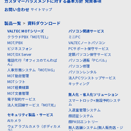
カスタマーハラスメントに対する基本方針
免責事項
お問い合わせ
サイトマップ
製品一覧
>
資料ダウンロード
VALTEC MOTシリーズ
パソコン関連サービス
クラウドPBX「MOT/TEL」
ミニPC
MOT/PBX
VALTECノートパソコン
ビジネスフォン
PCサポート保守サービス
MOT/DX Server
定額パソコン保守サービス
電話代行「オフィスのでんわば
パソコン通販「PCバル」
ん」
パソコン修理
人事労務システム「MOT/HG」
パソコンレンタル
MOT勤怠管理
法人PCワンストップサービス
MOTシフト
キッティング
MOT経費精算
MOT文書管理
無人化・省人化ソリューション
電子契約サービス
スマートロック+施設予約システ
ム
法人光回線サービス「MOT光」
入退室管理システム
セキュリティ製品・サービス
顔認証システム
AIカメラ
顔PASSエントリー
ウェアラブルカメラ（ボディカメ
無人店舗システム(無人販売店・ジ
ラ）