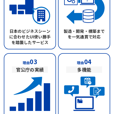
日本のビジネスシーン
製造・開発・構築まで
に合わせたUI
使い勝手
を
一気通貫で対応
を踏襲したサービス
03
04
理由
理由
官公庁の実績
多機能