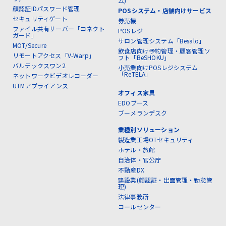
ム)
顔認証IDパスワード管理
POSシステム・店舗向けサービス
セキュリティゲート
券売機
ファイル共有サーバー「コネクト
POSレジ
ガード」
サロン管理システム「Besalo」
MOT/Secure
飲食店向け予約管理・顧客管理ソ
リモートアクセス「V-Warp」
フト「BeSHOKU」
バルテックスワン2
小売業向けPOSレジシステム
「ReTELA」
ネットワークビデオレコーダー
UTMアプライアンス
オフィス家具
EDOブース
ブーメランデスク
業種別ソリューション
製造業工場OTセキュリティ
ホテル・旅館
自治体・官公庁
不動産DX
建設業(顔認証・出面管理・勤怠管
理)
法律事務所
コールセンター