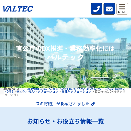
MENU
官公庁のDX推進・業務効率化には
バルテック
お知らせ
：
北國新聞に志賀町の町役場への復興支援（木製個室ブー
HOME
>
無人化・省人化ソリューション
>
業種別ソリューション
>
官公庁向けDX推進ソリ
ューション
スの寄贈）が掲載されました
お知らせ・お役立ち情報一覧