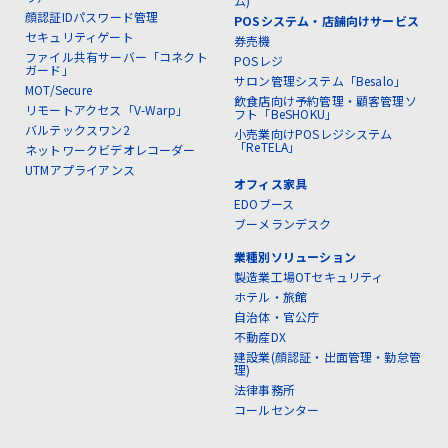
ム)
顔認証IDパスワード管理
POSシステム・店舗向けサービス
セキュリティゲート
券売機
ファイル共有サーバー「コネクト
POSレジ
ガード」
サロン管理システム「Besalo」
MOT/Secure
飲食店向け予約管理・顧客管理ソ
リモートアクセス「V-Warp」
フト「BeSHOKU」
バルテックスワン2
小売業向けPOSレジシステム
「ReTELA」
ネットワークビデオレコーダー
UTMアプライアンス
オフィス家具
EDOブース
ブーメランデスク
業種別ソリューション
製造業工場OTセキュリティ
ホテル・旅館
自治体・官公庁
不動産DX
建設業(顔認証・出面管理・勤怠管
理)
法律事務所
コールセンター