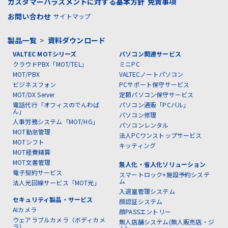
カスタマーハラスメントに対する基本方針
免責事項
お問い合わせ
サイトマップ
製品一覧
>
資料ダウンロード
VALTEC MOTシリーズ
パソコン関連サービス
クラウドPBX「MOT/TEL」
ミニPC
MOT/PBX
VALTECノートパソコン
ビジネスフォン
PCサポート保守サービス
MOT/DX Server
定額パソコン保守サービス
電話代行「オフィスのでんわば
パソコン通販「PCバル」
ん」
パソコン修理
人事労務システム「MOT/HG」
パソコンレンタル
MOT勤怠管理
法人PCワンストップサービス
MOTシフト
キッティング
MOT経費精算
MOT文書管理
無人化・省人化ソリューション
電子契約サービス
スマートロック+施設予約システ
ム
法人光回線サービス「MOT光」
入退室管理システム
セキュリティ製品・サービス
顔認証システム
AIカメラ
顔PASSエントリー
ウェアラブルカメラ（ボディカメ
無人店舗システム(無人販売店・ジ
ラ）