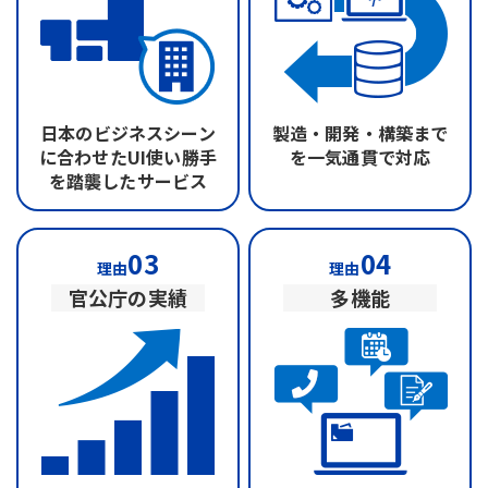
日本のビジネスシーン
製造・開発・構築まで
に合わせたUI
使い勝手
を
一気通貫で対応
を踏襲したサービス
03
04
理由
理由
官公庁の実績
多機能