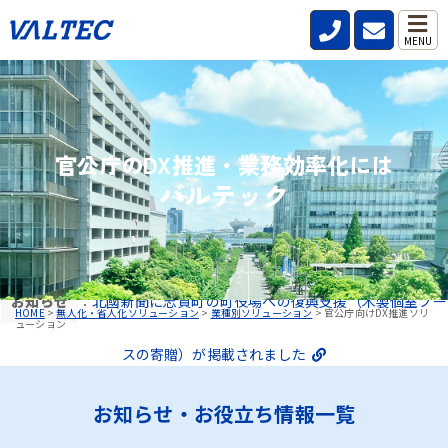
MENU
官公庁のDX推進・業務効率化には
バルテック
お知らせ
：
北國新聞に志賀町の町役場への復興支援（木製個室ブー
HOME
>
無人化・省人化ソリューション
>
業種別ソリューション
>
官公庁向けDX推進ソリ
ューション
スの寄贈）が掲載されました
お知らせ・お役立ち情報一覧