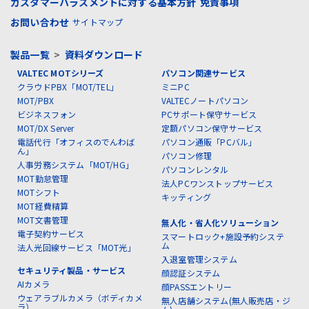
カスタマーハラスメントに対する基本方針
免責事項
お問い合わせ
サイトマップ
製品一覧
>
資料ダウンロード
VALTEC MOTシリーズ
パソコン関連サービス
クラウドPBX「MOT/TEL」
ミニPC
MOT/PBX
VALTECノートパソコン
ビジネスフォン
PCサポート保守サービス
MOT/DX Server
定額パソコン保守サービス
電話代行「オフィスのでんわば
パソコン通販「PCバル」
ん」
パソコン修理
人事労務システム「MOT/HG」
パソコンレンタル
MOT勤怠管理
法人PCワンストップサービス
MOTシフト
キッティング
MOT経費精算
MOT文書管理
無人化・省人化ソリューション
電子契約サービス
スマートロック+施設予約システ
ム
法人光回線サービス「MOT光」
入退室管理システム
セキュリティ製品・サービス
顔認証システム
AIカメラ
顔PASSエントリー
ウェアラブルカメラ（ボディカメ
無人店舗システム(無人販売店・ジ
ラ）