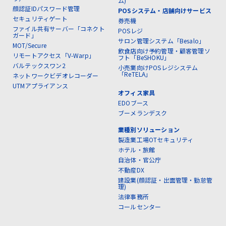
ム)
顔認証IDパスワード管理
POSシステム・店舗向けサービス
セキュリティゲート
券売機
ファイル共有サーバー「コネクト
POSレジ
ガード」
サロン管理システム「Besalo」
MOT/Secure
飲食店向け予約管理・顧客管理ソ
リモートアクセス「V-Warp」
フト「BeSHOKU」
バルテックスワン2
小売業向けPOSレジシステム
「ReTELA」
ネットワークビデオレコーダー
UTMアプライアンス
オフィス家具
EDOブース
ブーメランデスク
業種別ソリューション
製造業工場OTセキュリティ
ホテル・旅館
自治体・官公庁
不動産DX
建設業(顔認証・出面管理・勤怠管
理)
法律事務所
コールセンター