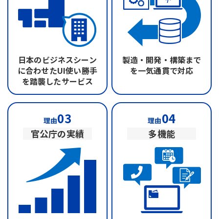
日本のビジネスシーン
製造・開発・構築まで
に合わせたUI
使い勝手
を
一気通貫で対応
を踏襲したサービス
03
04
理由
理由
官公庁の実績
多機能