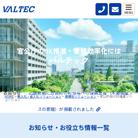
MENU
官公庁のDX推進・業務効率化には
バルテック
お知らせ
：
北國新聞に志賀町の町役場への復興支援（木製個室ブー
HOME
>
無人化・省人化ソリューション
>
業種別ソリューション
>
官公庁向けDX推進ソリ
ューション
スの寄贈）が掲載されました
お知らせ・お役立ち情報一覧