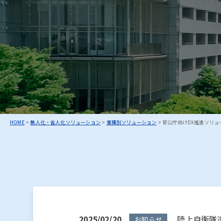
お知らせ
：
北國
HOME
>
無人化・省人化ソリューション
>
業種別ソリューション
>
官公庁向けDX推進ソリュ
2025/02/20
陸上自衛隊遠
お知らせ