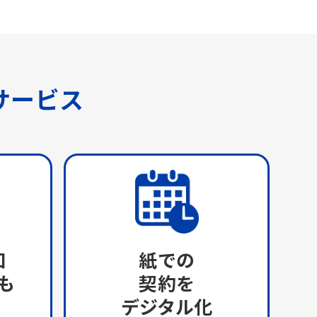
サービス
知
紙での
も
契約を
デジタル化