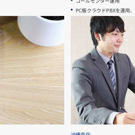
コールセンター運用​
​
PC版クラウドPBXを運用、県民
沖縄県庁