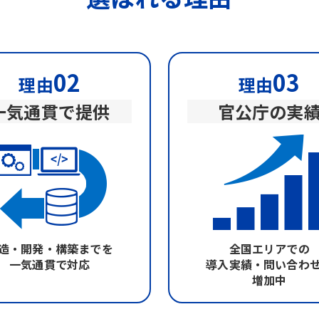
02
03
理由
理由
一気通貫で提供
官公庁の実
造・開発・構築までを
全国エリアでの
一気通貫で対応
導入実績・問い合わ
増加中