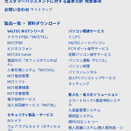
カスタマーハラスメントに対する基本方針
免責事項
お問い合わせ
サイトマップ
製品一覧
>
資料ダウンロード
VALTEC MOTシリーズ
パソコン関連サービス
クラウドPBX「MOT/TEL」
ミニPC
MOT/PBX
VALTECノートパソコン
ビジネスフォン
PCサポート保守サービス
MOT/DX Server
定額パソコン保守サービス
電話代行「オフィスのでんわば
パソコン通販「PCバル」
ん」
パソコン修理
人事労務システム「MOT/HG」
パソコンレンタル
MOT勤怠管理
法人PCワンストップサービス
MOTシフト
キッティング
MOT経費精算
MOT文書管理
無人化・省人化ソリューション
電子契約サービス
スマートロック+施設予約システ
ム
法人光回線サービス「MOT光」
入退室管理システム
セキュリティ製品・サービス
顔認証システム
AIカメラ
顔PASSエントリー
ウェアラブルカメラ（ボディカメ
無人店舗システム(無人販売店・ジ
ラ）