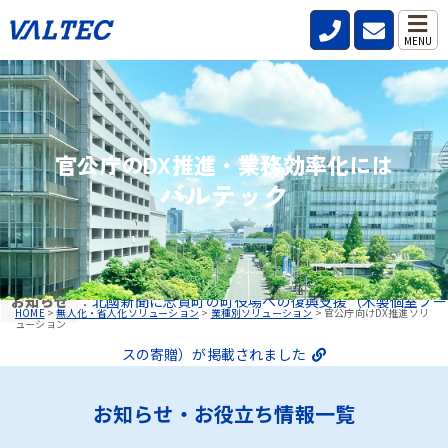
MENU
官公庁のDX推進・業務効率化には
バルテック
お知らせ
：
北國新聞に志賀町の町役場への復興支援（木製個室ブー
HOME
>
無人化・省人化ソリューション
>
業種別ソリューション
>
官公庁向けDX推進ソリ
ューション
スの寄贈）が掲載されました
お知らせ・お役立ち情報一覧