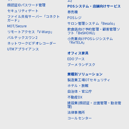
ム)
顔認証IDパスワード管理
POSシステム・店舗向けサービス
セキュリティゲート
券売機
ファイル共有サーバー「コネクト
POSレジ
ガード」
サロン管理システム「Besalo」
MOT/Secure
飲食店向け予約管理・顧客管理ソ
リモートアクセス「V-Warp」
フト「BeSHOKU」
バルテックスワン2
小売業向けPOSレジシステム
「ReTELA」
ネットワークビデオレコーダー
UTMアプライアンス
オフィス家具
EDOブース
ブーメランデスク
業種別ソリューション
製造業工場OTセキュリティ
ホテル・旅館
自治体・官公庁
不動産DX
建設業(顔認証・出面管理・勤怠管
理)
法律事務所
コールセンター