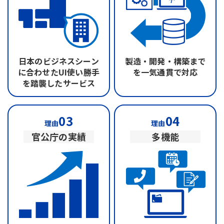
日本のビジネスシーン
製造・開発・構築まで
に合わせたUI
使い勝手
を
一気通貫で対応
を踏襲したサービス
03
04
理由
理由
官公庁の実績
多機能