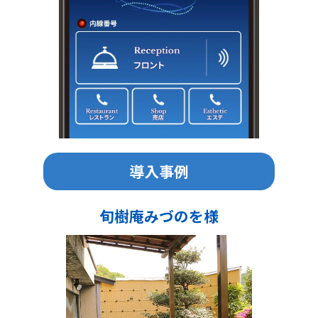
導入事例
旬樹庵みづのを様