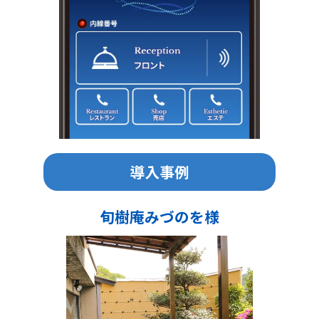
導入事例
旬樹庵みづのを様