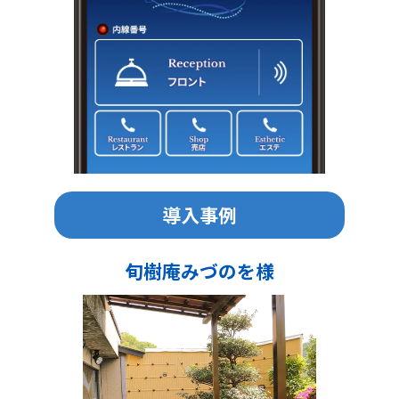
導入事例
旬樹庵みづのを様