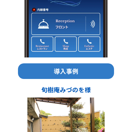
導入事例
旬樹庵みづのを様