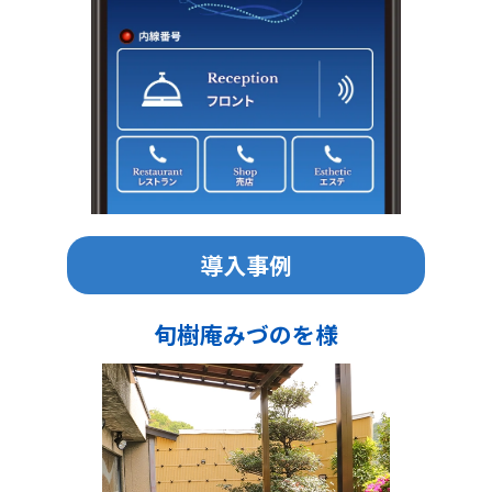
導入事例
旬樹庵みづのを様