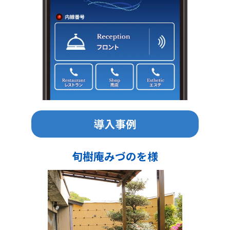
導入事例
旬樹庵みづのを様