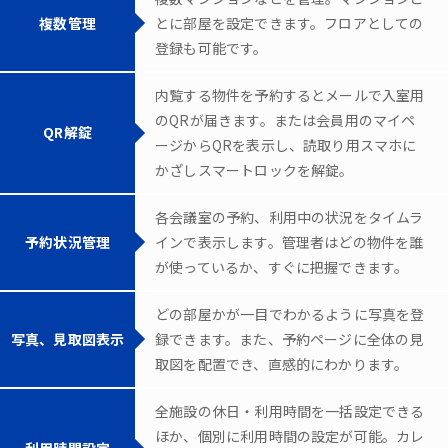
複数管理
とに部屋を設定できます。フロアとしての
登録も可能です。
内覧する物件を予約するとメールで入室用
のQRが届きます。または会員用のマイペ
QR解錠
ージからQRを表示し、読取り用スマホに
かざしスマートロックを解錠。
各会議室の予約、利用中の状況をタイムラ
予約状況管理
インで表示します。管理者はどの物件を誰
が使っているか、すぐに把握できます。
どの部屋かが一目でわかるように写真を登
写真、見取図表示
録できます。また、予約ページに全体の見
取図を配置でき、直感的にわかります。
全施設の休日・利用時間を一括設定できる
ほか、個別に利用時間の設定が可能。カレ
利用時間設定