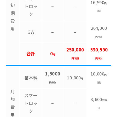
16,590
円/
初
トロッ
–
–
税別
期
ク
費
264,000
用
GW
–
–
円/税別
250,000
530,590
合計
0
円
円/税別
円/税別
1,5000
10,000
円/
基本料
10,000
円
円/税別
税別
月
スマー
額
3,600
円/税
トロッ
–
–
費
別
ク
用