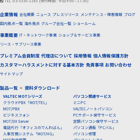
TEL :03-5330-1165 (受付時間 : 平日9:00∼17:30)
企業情報
会社概要
ニュース
プレスリリース
メンテナンス・障害情報
ブログ
国内拠点一覧
海外拠点
グループ会社一覧
ショールーム
事業概要
IT・ネットワーク事業
ショップ＆サービス事業
リース・サブリース事業
プレミアム会員制度
代理店について
採用情報
個人情報保護方針
カスタマーハラスメントに対する基本方針
免責事項
お問い合わせ
サイトマップ
製品一覧
>
資料ダウンロード
VALTEC MOTシリーズ
パソコン関連サービス
クラウドPBX「MOT/TEL」
ミニPC
MOT/PBX
VALTECノートパソコン
ビジネスフォン
PCサポート保守サービス
MOT/DX Server
定額パソコン保守サービス
電話代行「オフィスのでんわばん」
パソコン通販「PCバル」
人事労務システム「MOT/HG」
パソコン修理
MOT勤怠管理
パソコンレンタル