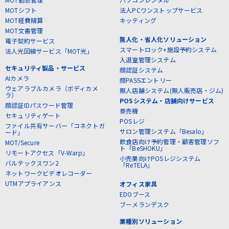
MOTシフト
法人PCワンストップサービス
MOT経費精算
キッティング
MOT文書管理
無人化・省人化ソリューション
電子契約サービス
スマートロック+施設予約システム
法人光回線サービス「MOT光」
入退室管理システム
セキュリティ製品・サービス
顔認証システム
AIカメラ
顔PASSエントリー
ウェアラブルカメラ（ボディカメ
無人店舗システム(無人販売店・ジム)
ラ）
POSシステム・店舗向けサービス
顔認証IDパスワード管理
券売機
セキュリティゲート
POSレジ
ファイル共有サーバー「コネクトガ
サロン管理システム「Besalo」
ード」
飲食店向け予約管理・顧客管理ソフ
MOT/Secure
ト「BeSHOKU」
リモートアクセス「V-Warp」
小売業向けPOSレジシステム
バルテックスワン2
「ReTELA」
ネットワークビデオレコーダー
UTMアプライアンス
オフィス家具
EDOブース
ブーメランデスク
業種別ソリューション