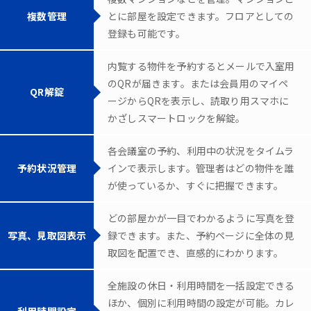
複数管理
とに部屋を設定できます。フロアとしての
登録も可能です。
内覧する物件を予約するとメールで入室用
のQRが届きます。または会員用のマイペ
QR解錠
ージからQRを表示し、読取り用スマホに
かざしスマートロックを解錠。
各会議室の予約、利用中の状況をタイムラ
予約状況管理
インで表示します。管理者はどの物件を誰
が使っているか、すぐに把握できます。
どの部屋かが一目でわかるように写真を登
写真、見取図表示
録できます。また、予約ページに全体の見
取図を配置でき、直感的にわかります。
全施設の休日・利用時間を一括設定できる
ほか、個別に利用時間の設定が可能。カレ
利用時間設定