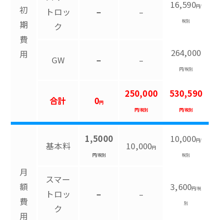
16,590
円/
初
トロッ
–
–
税別
期
ク
費
264,000
用
GW
–
–
円/税別
250,000
530,590
合計
0
円
円/税別
円/税別
1,5000
10,000
円/
基本料
10,000
円
円/税別
税別
月
スマー
額
3,600
円/税
トロッ
–
–
費
別
ク
用