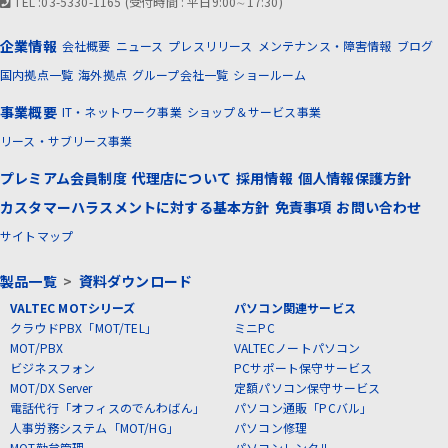
TEL :03-5330-1165 (受付時間 : 平日9:00∼17:30)
企業情報
会社概要
ニュース
プレスリリース
メンテナンス・障害情報
ブログ
国内拠点一覧
海外拠点
グループ会社一覧
ショールーム
事業概要
IT・ネットワーク事業
ショップ＆サービス事業
リース・サブリース事業
プレミアム会員制度
代理店について
採用情報
個人情報保護方針
カスタマーハラスメントに対する基本方針
免責事項
お問い合わせ
サイトマップ
製品一覧
>
資料ダウンロード
VALTEC MOTシリーズ
パソコン関連サービス
クラウドPBX「MOT/TEL」
ミニPC
MOT/PBX
VALTECノートパソコン
ビジネスフォン
PCサポート保守サービス
MOT/DX Server
定額パソコン保守サービス
電話代行「オフィスのでんわばん」
パソコン通販「PCバル」
人事労務システム「MOT/HG」
パソコン修理
MOT勤怠管理
パソコンレンタル