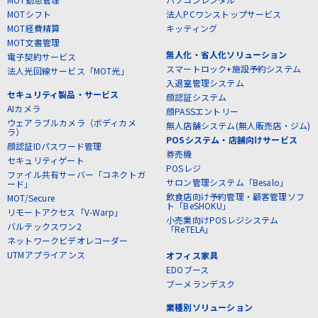
MOTシフト
法人PCワンストップサービス
MOT経費精算
キッティング
MOT文書管理
無人化・省人化ソリューション
電子契約サービス
スマートロック+施設予約システム
法人光回線サービス「MOT光」
入退室管理システム
セキュリティ製品・サービス
顔認証システム
AIカメラ
顔PASSエントリー
ウェアラブルカメラ（ボディカメ
無人店舗システム(無人販売店・ジム)
ラ）
POSシステム・店舗向けサービス
顔認証IDパスワード管理
券売機
セキュリティゲート
POSレジ
ファイル共有サーバー「コネクトガ
サロン管理システム「Besalo」
ード」
飲食店向け予約管理・顧客管理ソフ
MOT/Secure
ト「BeSHOKU」
リモートアクセス「V-Warp」
小売業向けPOSレジシステム
バルテックスワン2
「ReTELA」
ネットワークビデオレコーダー
UTMアプライアンス
オフィス家具
EDOブース
ブーメランデスク
業種別ソリューション