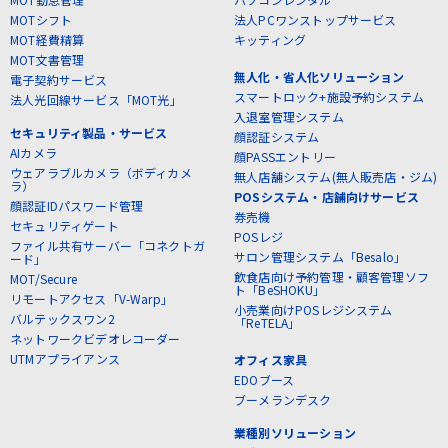
MOTシフト
法人PCワンストップサービス
MOT経費精算
キッティング
MOT文書管理
無人化・省人化ソリューション
電子契約サービス
スマートロック+施設予約システム
法人光回線サービス「MOT光」
入退室管理システム
セキュリティ製品・サービス
顔認証システム
AIカメラ
顔PASSエントリー
ウェアラブルカメラ（ボディカメ
無人店舗システム(無人販売店・ジム)
ラ）
POSシステム・店舗向けサービス
顔認証IDパスワード管理
券売機
セキュリティゲート
POSレジ
ファイル共有サーバー「コネクトガ
サロン管理システム「Besalo」
ード」
飲食店向け予約管理・顧客管理ソフ
MOT/Secure
ト「BeSHOKU」
リモートアクセス「V-Warp」
小売業向けPOSレジシステム
バルテックスワン2
「ReTELA」
ネットワークビデオレコーダー
UTMアプライアンス
オフィス家具
EDOブース
ブーメランデスク
業種別ソリューション