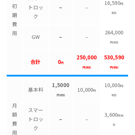
16,590
円/
初
トロッ
–
–
税別
期
ク
費
264,000
用
GW
–
–
円/税別
250,000
530,590
合計
0
円
円/税別
円/税別
1,5000
10,000
円/
基本料
10,000
円
円/税別
税別
月
スマー
額
3,600
円/税
トロッ
–
–
費
別
ク
用