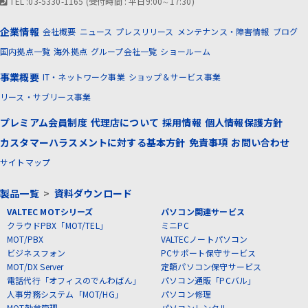
TEL :03-5330-1165 (受付時間 : 平日9:00∼17:30)
企業情報
会社概要
ニュース
プレスリリース
メンテナンス・障害情報
ブログ
国内拠点一覧
海外拠点
グループ会社一覧
ショールーム
事業概要
IT・ネットワーク事業
ショップ＆サービス事業
リース・サブリース事業
プレミアム会員制度
代理店について
採用情報
個人情報保護方針
カスタマーハラスメントに対する基本方針
免責事項
お問い合わせ
サイトマップ
製品一覧
>
資料ダウンロード
VALTEC MOTシリーズ
パソコン関連サービス
クラウドPBX「MOT/TEL」
ミニPC
MOT/PBX
VALTECノートパソコン
ビジネスフォン
PCサポート保守サービス
MOT/DX Server
定額パソコン保守サービス
電話代行「オフィスのでんわばん」
パソコン通販「PCバル」
人事労務システム「MOT/HG」
パソコン修理
MOT勤怠管理
パソコンレンタル