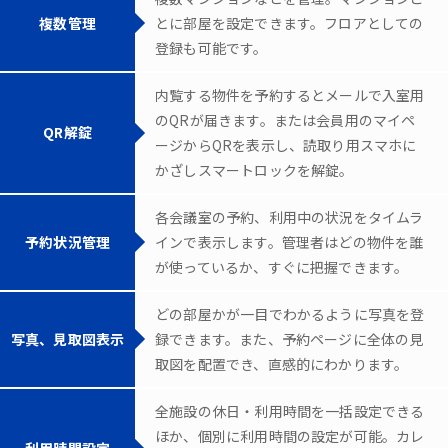
複数管理
とに部屋を設定できます。フロアとしての
登録も可能です。
内覧する物件を予約するとメールで入室用
のQRが届きます。または会員用のマイペ
QR解錠
ージからQRを表示し、読取り用スマホに
かざしスマートロックを解錠。
各会議室の予約、利用中の状況をタイムラ
予約状況管理
インで表示します。管理者はどの物件を誰
が使っているか、すぐに把握できます。
どの部屋かが一目でわかるように写真を登
写真、見取図表示
録できます。また、予約ページに全体の見
取図を配置でき、直感的にわかります。
全施設の休日・利用時間を一括設定できる
ほか、個別に利用時間の設定が可能。カレ
利用時間設定