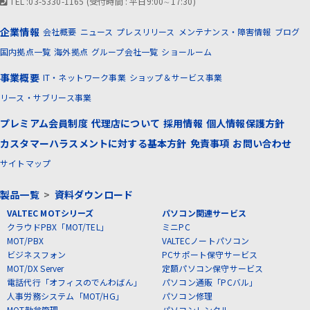
TEL :03-5330-1165 (受付時間 : 平日9:00∼17:30)
企業情報
会社概要
ニュース
プレスリリース
メンテナンス・障害情報
ブログ
国内拠点一覧
海外拠点
グループ会社一覧
ショールーム
事業概要
IT・ネットワーク事業
ショップ＆サービス事業
リース・サブリース事業
プレミアム会員制度
代理店について
採用情報
個人情報保護方針
カスタマーハラスメントに対する基本方針
免責事項
お問い合わせ
サイトマップ
製品一覧
>
資料ダウンロード
VALTEC MOTシリーズ
パソコン関連サービス
クラウドPBX「MOT/TEL」
ミニPC
MOT/PBX
VALTECノートパソコン
ビジネスフォン
PCサポート保守サービス
MOT/DX Server
定額パソコン保守サービス
電話代行「オフィスのでんわばん」
パソコン通販「PCバル」
人事労務システム「MOT/HG」
パソコン修理
MOT勤怠管理
パソコンレンタル