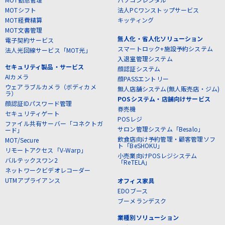
MOTシフト
法人PCワンストップサービス
MOT経費精算
キッティング
MOT文書管理
無人化・省人化ソリューション
電子契約サービス
スマートロック+施設予約システム
法人光回線サービス「MOT光」
入退室管理システム
セキュリティ製品・サービス
顔認証システム
AIカメラ
顔PASSエントリー
ウェアラブルカメラ（ボディカメ
無人店舗システム(無人販売店・ジム)
ラ）
POSシステム・店舗向けサービス
顔認証IDパスワード管理
券売機
セキュリティゲート
POSレジ
ファイル共有サーバー「コネクトガ
サロン管理システム「Besalo」
ード」
飲食店向け予約管理・顧客管理ソフ
MOT/Secure
ト「BeSHOKU」
リモートアクセス「V-Warp」
小売業向けPOSレジシステム
バルテックスワン2
「ReTELA」
ネットワークビデオレコーダー
UTMアプライアンス
オフィス家具
EDOブース
ブーメランデスク
業種別ソリューション