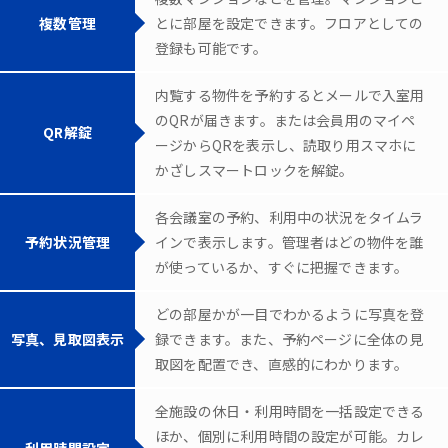
複数管理
とに部屋を設定できます。フロアとしての
登録も可能です。
内覧する物件を予約するとメールで入室用
のQRが届きます。または会員用のマイペ
QR解錠
ージからQRを表示し、読取り用スマホに
かざしスマートロックを解錠。
各会議室の予約、利用中の状況をタイムラ
予約状況管理
インで表示します。管理者はどの物件を誰
が使っているか、すぐに把握できます。
どの部屋かが一目でわかるように写真を登
写真、見取図表示
録できます。また、予約ページに全体の見
取図を配置でき、直感的にわかります。
全施設の休日・利用時間を一括設定できる
ほか、個別に利用時間の設定が可能。カレ
利用時間設定