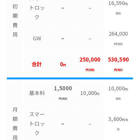
16,590
円/
初
トロッ
–
–
税別
期
ク
費
264,000
用
GW
–
–
円/税別
250,000
530,590
合計
0
円
円/税別
円/税別
1,5000
10,000
円/
基本料
10,000
円
円/税別
税別
月
スマー
額
3,600
円/税
トロッ
–
–
費
別
ク
用