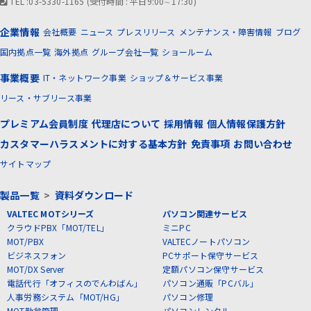
TEL :03-5330-1165 (受付時間 : 平日9:00∼17:30)
企業情報
会社概要
ニュース
プレスリリース
メンテナンス・障害情報
ブログ
国内拠点一覧
海外拠点
グループ会社一覧
ショールーム
事業概要
IT・ネットワーク事業
ショップ＆サービス事業
リース・サブリース事業
プレミアム会員制度
代理店について
採用情報
個人情報保護方針
カスタマーハラスメントに対する基本方針
免責事項
お問い合わせ
サイトマップ
製品一覧
>
資料ダウンロード
VALTEC MOTシリーズ
パソコン関連サービス
クラウドPBX「MOT/TEL」
ミニPC
MOT/PBX
VALTECノートパソコン
ビジネスフォン
PCサポート保守サービス
MOT/DX Server
定額パソコン保守サービス
電話代行「オフィスのでんわばん」
パソコン通販「PCバル」
人事労務システム「MOT/HG」
パソコン修理
MOT勤怠管理
パソコンレンタル