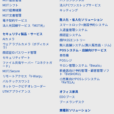
MOTシフト
法人PCワンストップサービス
MOT経費精算
キッティング
MOT文書管理
無人化・省人化ソリューション
電子契約サービス
スマートロック+施設予約システム
法人光回線サービス「MOT光」
入退室管理システム
セキュリティ製品・サービス
顔認証システム
AIカメラ
顔PASSエントリー
ウェアラブルカメラ（ボディカメ
無人店舗システム(無人販売店・ジム)
ラ）
POSシステム・店舗向けサービス
顔認証IDパスワード管理
券売機
セキュリティゲート
POSレジ
ファイル共有サーバー「コネクトガ
サロン管理システム「Besalo」
ード」
飲食店向け予約管理・顧客管理ソフ
MOT/Secure
ト「BeSHOKU」
リモートアクセス「V-Warp」
小売業向けPOSレジシステム
バルテックスワン2
「ReTELA」
ネットワークビデオレコーダー
UTMアプライアンス
オフィス家具
EDOブース
ブーメランデスク
業種別ソリューション