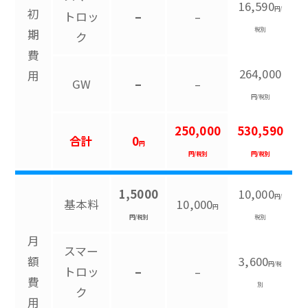
16,590
円/
初
トロッ
–
–
税別
期
ク
費
264,000
用
GW
–
–
円/税別
250,000
530,590
合計
0
円
円/税別
円/税別
1,5000
10,000
円/
基本料
10,000
円
円/税別
税別
月
スマー
額
3,600
円/税
トロッ
–
–
費
別
ク
用