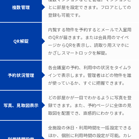
複数管理
とに部屋を設定できます。フロアとしての
登録も可能です。
内覧する物件を予約するとメールで入室用
のQRが届きます。または会員用のマイペ
QR解錠
ージからQRを表示し、読取り用スマホに
かざしスマートロックを解錠。
各会議室の予約、利用中の状況をタイムラ
予約状況管理
インで表示します。管理者はどの物件を誰
が使っているか、すぐに把握できます。
どの部屋かが一目でわかるように写真を登
写真、見取図表示
録できます。また、予約ページに全体の見
取図を配置でき、直感的にわかります。
全施設の休日・利用時間を一括設定できる
ほか、個別に利用時間の設定が可能。カレ
利用時間設定