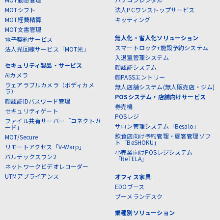
MOTシフト
法人PCワンストップサービス
MOT経費精算
キッティング
MOT文書管理
無人化・省人化ソリューション
電子契約サービス
スマートロック+施設予約システム
法人光回線サービス「MOT光」
入退室管理システム
セキュリティ製品・サービス
顔認証システム
AIカメラ
顔PASSエントリー
ウェアラブルカメラ（ボディカメ
無人店舗システム(無人販売店・ジム)
ラ）
POSシステム・店舗向けサービス
顔認証IDパスワード管理
券売機
セキュリティゲート
POSレジ
ファイル共有サーバー「コネクトガ
サロン管理システム「Besalo」
ード」
飲食店向け予約管理・顧客管理ソフ
MOT/Secure
ト「BeSHOKU」
リモートアクセス「V-Warp」
小売業向けPOSレジシステム
バルテックスワン2
「ReTELA」
ネットワークビデオレコーダー
UTMアプライアンス
オフィス家具
EDOブース
ブーメランデスク
業種別ソリューション