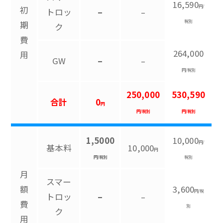
16,590
円/
初
トロッ
–
–
税別
期
ク
費
264,000
用
GW
–
–
円/税別
250,000
530,590
合計
0
円
円/税別
円/税別
1,5000
10,000
円/
基本料
10,000
円
円/税別
税別
月
スマー
額
3,600
円/税
トロッ
–
–
費
別
ク
用