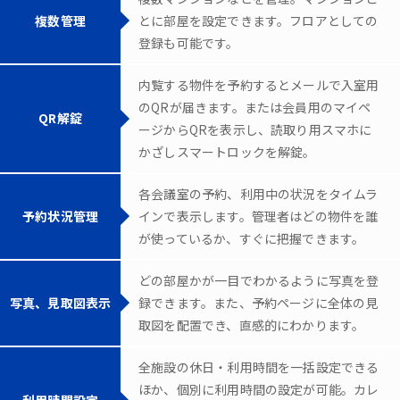
複数管理
とに部屋を設定できます。フロアとしての
登録も可能です。
内覧する物件を予約するとメールで入室用
のQRが届きます。または会員用のマイペ
QR解錠
ージからQRを表示し、読取り用スマホに
かざしスマートロックを解錠。
各会議室の予約、利用中の状況をタイムラ
予約状況管理
インで表示します。管理者はどの物件を誰
が使っているか、すぐに把握できます。
どの部屋かが一目でわかるように写真を登
写真、見取図表示
録できます。また、予約ページに全体の見
取図を配置でき、直感的にわかります。
全施設の休日・利用時間を一括設定できる
ほか、個別に利用時間の設定が可能。カレ
利用時間設定