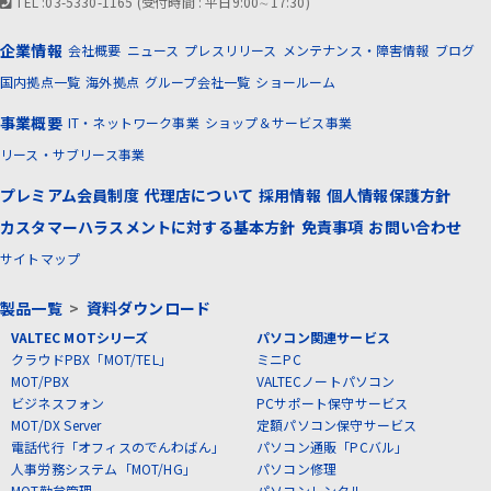
TEL :03-5330-1165 (受付時間 : 平日9:00∼17:30)
企業情報
会社概要
ニュース
プレスリリース
メンテナンス・障害情報
ブログ
国内拠点一覧
海外拠点
グループ会社一覧
ショールーム
事業概要
IT・ネットワーク事業
ショップ＆サービス事業
リース・サブリース事業
プレミアム会員制度
代理店について
採用情報
個人情報保護方針
カスタマーハラスメントに対する基本方針
免責事項
お問い合わせ
サイトマップ
製品一覧
>
資料ダウンロード
VALTEC MOTシリーズ
パソコン関連サービス
クラウドPBX「MOT/TEL」
ミニPC
MOT/PBX
VALTECノートパソコン
ビジネスフォン
PCサポート保守サービス
MOT/DX Server
定額パソコン保守サービス
電話代行「オフィスのでんわばん」
パソコン通販「PCバル」
人事労務システム「MOT/HG」
パソコン修理
MOT勤怠管理
パソコンレンタル