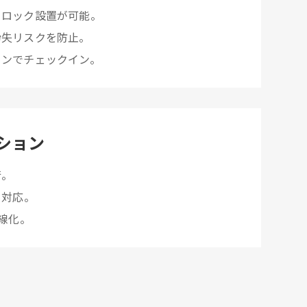
トロック設置が可能。
紛失リスクを防止。
ォンでチェックイン。
ション
行。
も対応。
内線化。