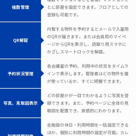
複数管理
とに部屋を設定できます。フロアとしての
登録も可能です。
内覧する物件を予約するとメールで入室用
のQRが届きます。または会員用のマイペ
QR解錠
ージからQRを表示し、読取り用スマホに
かざしスマートロックを解錠。
各会議室の予約、利用中の状況をタイムラ
予約状況管理
インで表示します。管理者はどの物件を誰
が使っているか、すぐに把握できます。
どの部屋かが一目でわかるように写真を登
写真、見取図表示
録できます。また、予約ページに全体の見
取図を配置でき、直感的にわかります。
全施設の休日・利用時間を一括設定できる
ほか、個別に利用時間の設定が可能。カレ
利用時間設定