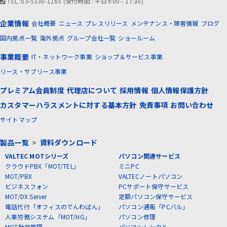
TEL :03-5330-1165 (受付時間 : 平日9:00∼17:30)
企業情報
会社概要
ニュース
プレスリリース
メンテナンス・障害情報
ブログ
国内拠点一覧
海外拠点
グループ会社一覧
ショールーム
事業概要
IT・ネットワーク事業
ショップ＆サービス事業
リース・サブリース事業
プレミアム会員制度
代理店について
採用情報
個人情報保護方針
カスタマーハラスメントに対する基本方針
免責事項
お問い合わせ
サイトマップ
製品一覧
>
資料ダウンロード
VALTEC MOTシリーズ
パソコン関連サービス
クラウドPBX「MOT/TEL」
ミニPC
MOT/PBX
VALTECノートパソコン
ビジネスフォン
PCサポート保守サービス
MOT/DX Server
定額パソコン保守サービス
電話代行「オフィスのでんわばん」
パソコン通販「PCバル」
人事労務システム「MOT/HG」
パソコン修理
MOT勤怠管理
パソコンレンタル