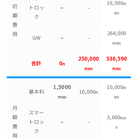
16,590
円/
初
トロッ
–
–
税別
期
ク
費
264,000
用
GW
–
–
円/税別
250,000
530,590
合計
0
円
円/税別
円/税別
1,5000
10,000
円/
基本料
10,000
円
円/税別
税別
月
スマー
額
3,600
円/税
トロッ
–
–
費
別
ク
用