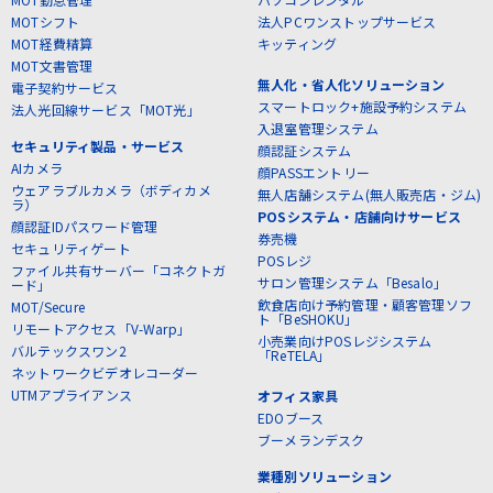
MOTシフト
法人PCワンストップサービス
MOT経費精算
キッティング
MOT文書管理
無人化・省人化ソリューション
電子契約サービス
スマートロック+施設予約システム
法人光回線サービス「MOT光」
入退室管理システム
セキュリティ製品・サービス
顔認証システム
AIカメラ
顔PASSエントリー
ウェアラブルカメラ（ボディカメ
無人店舗システム(無人販売店・ジム)
ラ）
POSシステム・店舗向けサービス
顔認証IDパスワード管理
券売機
セキュリティゲート
POSレジ
ファイル共有サーバー「コネクトガ
サロン管理システム「Besalo」
ード」
飲食店向け予約管理・顧客管理ソフ
MOT/Secure
ト「BeSHOKU」
リモートアクセス「V-Warp」
小売業向けPOSレジシステム
バルテックスワン2
「ReTELA」
ネットワークビデオレコーダー
UTMアプライアンス
オフィス家具
EDOブース
ブーメランデスク
業種別ソリューション