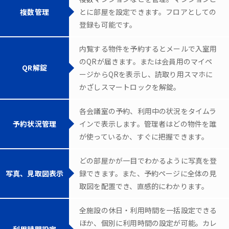
複数管理
とに部屋を設定できます。フロアとしての
登録も可能です。
内覧する物件を予約するとメールで入室用
のQRが届きます。または会員用のマイペ
QR解錠
ージからQRを表示し、読取り用スマホに
かざしスマートロックを解錠。
各会議室の予約、利用中の状況をタイムラ
予約状況管理
インで表示します。管理者はどの物件を誰
が使っているか、すぐに把握できます。
どの部屋かが一目でわかるように写真を登
写真、見取図表示
録できます。また、予約ページに全体の見
取図を配置でき、直感的にわかります。
全施設の休日・利用時間を一括設定できる
ほか、個別に利用時間の設定が可能。カレ
利用時間設定