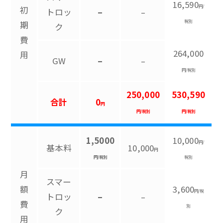
16,590
円/
初
トロッ
–
–
税別
期
ク
費
264,000
用
GW
–
–
円/税別
250,000
530,590
合計
0
円
円/税別
円/税別
1,5000
10,000
円/
基本料
10,000
円
円/税別
税別
月
スマー
額
3,600
円/税
トロッ
–
–
費
別
ク
用