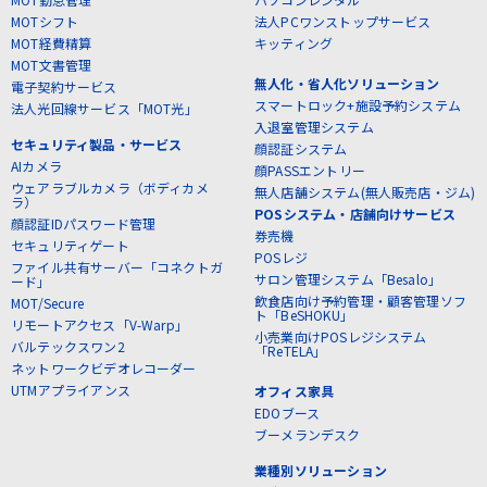
MOTシフト
法人PCワンストップサービス
MOT経費精算
キッティング
MOT文書管理
無人化・省人化ソリューション
電子契約サービス
スマートロック+施設予約システム
法人光回線サービス「MOT光」
入退室管理システム
セキュリティ製品・サービス
顔認証システム
AIカメラ
顔PASSエントリー
ウェアラブルカメラ（ボディカメ
無人店舗システム(無人販売店・ジム)
ラ）
POSシステム・店舗向けサービス
顔認証IDパスワード管理
券売機
セキュリティゲート
POSレジ
ファイル共有サーバー「コネクトガ
サロン管理システム「Besalo」
ード」
飲食店向け予約管理・顧客管理ソフ
MOT/Secure
ト「BeSHOKU」
リモートアクセス「V-Warp」
小売業向けPOSレジシステム
バルテックスワン2
「ReTELA」
ネットワークビデオレコーダー
UTMアプライアンス
オフィス家具
EDOブース
ブーメランデスク
業種別ソリューション