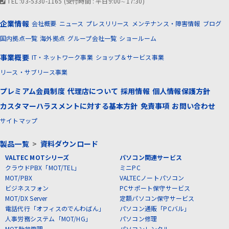
TEL :03-5330-1165 (受付時間 : 平日9:00∼17:30)
企業情報
会社概要
ニュース
プレスリリース
メンテナンス・障害情報
ブログ
国内拠点一覧
海外拠点
グループ会社一覧
ショールーム
事業概要
IT・ネットワーク事業
ショップ＆サービス事業
リース・サブリース事業
プレミアム会員制度
代理店について
採用情報
個人情報保護方針
カスタマーハラスメントに対する基本方針
免責事項
お問い合わせ
サイトマップ
製品一覧
>
資料ダウンロード
VALTEC MOTシリーズ
パソコン関連サービス
クラウドPBX「MOT/TEL」
ミニPC
MOT/PBX
VALTECノートパソコン
ビジネスフォン
PCサポート保守サービス
MOT/DX Server
定額パソコン保守サービス
電話代行「オフィスのでんわばん」
パソコン通販「PCバル」
人事労務システム「MOT/HG」
パソコン修理
MOT勤怠管理
パソコンレンタル