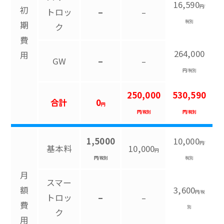
16,590
円/
初
トロッ
–
–
税別
期
ク
費
264,000
用
GW
–
–
円/税別
250,000
530,590
合計
0
円
円/税別
円/税別
1,5000
10,000
円/
基本料
10,000
円
円/税別
税別
月
スマー
額
3,600
円/税
トロッ
–
–
費
別
ク
用