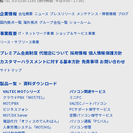
TEL :03-5330-1165 (受付時間 : 平日9:00∼17:30)
企業情報
会社概要
ニュース
プレスリリース
メンテナンス・障害情報
ブログ
国内拠点一覧
海外拠点
グループ会社一覧
ショールーム
事業概要
IT・ネットワーク事業
ショップ＆サービス事業
リース・サブリース事業
プレミアム会員制度
代理店について
採用情報
個人情報保護方針
カスタマーハラスメントに対する基本方針
免責事項
お問い合わせ
サイトマップ
製品一覧
>
資料ダウンロード
VALTEC MOTシリーズ
パソコン関連サービス
クラウドPBX「MOT/TEL」
ミニPC
MOT/PBX
VALTECノートパソコン
ビジネスフォン
PCサポート保守サービス
MOT/DX Server
定額パソコン保守サービス
電話代行「オフィスのでんわばん」
パソコン通販「PCバル」
人事労務システム「MOT/HG」
パソコン修理
MOT勤怠管理
パソコンレンタル