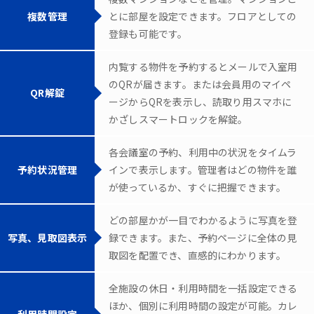
複数管理
とに部屋を設定できます。フロアとしての
登録も可能です。
内覧する物件を予約するとメールで入室用
のQRが届きます。または会員用のマイペ
QR解錠
ージからQRを表示し、読取り用スマホに
かざしスマートロックを解錠。
各会議室の予約、利用中の状況をタイムラ
予約状況管理
インで表示します。管理者はどの物件を誰
が使っているか、すぐに把握できます。
どの部屋かが一目でわかるように写真を登
写真、見取図表示
録できます。また、予約ページに全体の見
取図を配置でき、直感的にわかります。
全施設の休日・利用時間を一括設定できる
ほか、個別に利用時間の設定が可能。カレ
利用時間設定