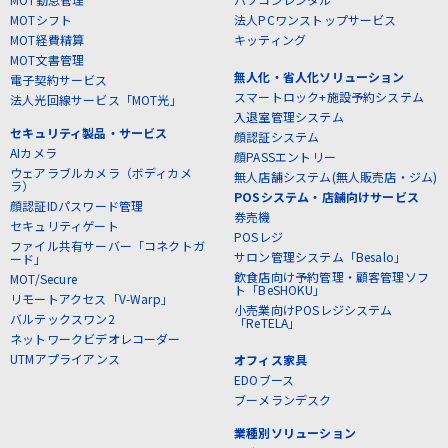
MOTシフト
法人PCワンストップサービス
MOT経費精算
キッティング
MOT文書管理
無人化・省人化ソリューション
電子契約サービス
スマートロック+施設予約システム
法人光回線サービス「MOT光」
入退室管理システム
セキュリティ製品・サービス
顔認証システム
AIカメラ
顔PASSエントリー
ウェアラブルカメラ（ボディカメ
無人店舗システム(無人販売店・ジム)
ラ）
POSシステム・店舗向けサービス
顔認証IDパスワード管理
券売機
セキュリティゲート
POSレジ
ファイル共有サーバー「コネクトガ
サロン管理システム「Besalo」
ード」
飲食店向け予約管理・顧客管理ソフ
MOT/Secure
ト「BeSHOKU」
リモートアクセス「V-Warp」
小売業向けPOSレジシステム
バルテックスワン2
「ReTELA」
ネットワークビデオレコーダー
UTMアプライアンス
オフィス家具
EDOブース
ブーメランデスク
業種別ソリューション