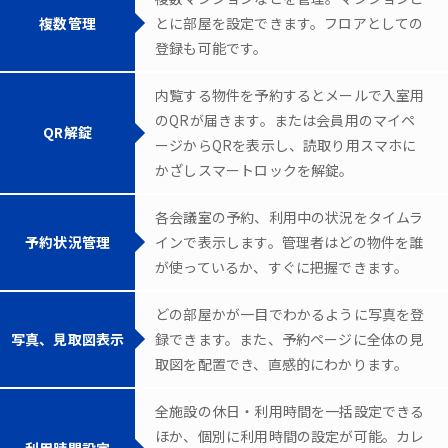
複数管理
とに部屋を設定できます。フロアとしての
登録も可能です。
内覧する物件を予約するとメールで入室用
のQRが届きます。または会員用のマイペ
QR解錠
ージからQRを表示し、読取り用スマホに
かざしスマートロックを解錠。
各会議室の予約、利用中の状況をタイムラ
予約状況管理
インで表示します。管理者はどの物件を誰
が使っているか、すぐに把握できます。
どの部屋かが一目でわかるように写真を登
写真、見取図表示
録できます。また、予約ページに全体の見
取図を配置でき、直感的にわかります。
全施設の休日・利用時間を一括設定できる
ほか、個別に利用時間の設定が可能。カレ
利用時間設定