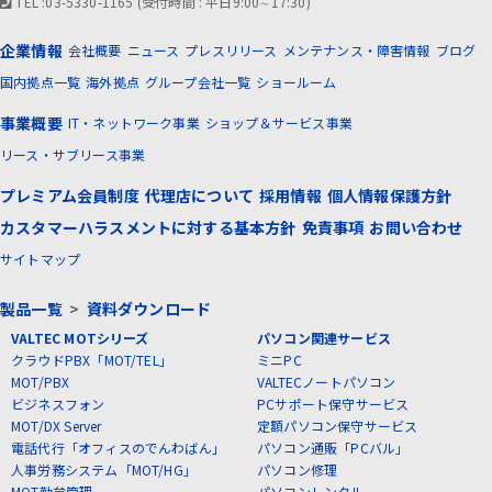
TEL :03-5330-1165 (受付時間 : 平日9:00∼17:30)
企業情報
会社概要
ニュース
プレスリリース
メンテナンス・障害情報
ブログ
国内拠点一覧
海外拠点
グループ会社一覧
ショールーム
事業概要
IT・ネットワーク事業
ショップ＆サービス事業
リース・サブリース事業
プレミアム会員制度
代理店について
採用情報
個人情報保護方針
カスタマーハラスメントに対する基本方針
免責事項
お問い合わせ
サイトマップ
製品一覧
>
資料ダウンロード
VALTEC MOTシリーズ
パソコン関連サービス
クラウドPBX「MOT/TEL」
ミニPC
MOT/PBX
VALTECノートパソコン
ビジネスフォン
PCサポート保守サービス
MOT/DX Server
定額パソコン保守サービス
電話代行「オフィスのでんわばん」
パソコン通販「PCバル」
人事労務システム「MOT/HG」
パソコン修理
MOT勤怠管理
パソコンレンタル