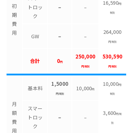
16,590
円/
初
トロッ
–
–
税別
期
ク
費
264,000
用
GW
–
–
円/税別
250,000
530,590
合計
0
円
円/税別
円/税別
1,5000
10,000
円/
基本料
10,000
円
円/税別
税別
月
スマー
額
3,600
円/税
トロッ
–
–
費
別
ク
用