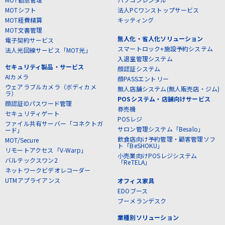
MOTシフト
法人PCワンストップサービス
MOT経費精算
キッティング
MOT文書管理
無人化・省人化ソリューション
電子契約サービス
スマートロック+施設予約システム
法人光回線サービス「MOT光」
入退室管理システム
セキュリティ製品・サービス
顔認証システム
AIカメラ
顔PASSエントリー
ウェアラブルカメラ（ボディカメ
無人店舗システム(無人販売店・ジム)
ラ）
POSシステム・店舗向けサービス
顔認証IDパスワード管理
券売機
セキュリティゲート
POSレジ
ファイル共有サーバー「コネクトガ
サロン管理システム「Besalo」
ード」
飲食店向け予約管理・顧客管理ソフ
MOT/Secure
ト「BeSHOKU」
リモートアクセス「V-Warp」
小売業向けPOSレジシステム
バルテックスワン2
「ReTELA」
ネットワークビデオレコーダー
UTMアプライアンス
オフィス家具
EDOブース
ブーメランデスク
業種別ソリューション