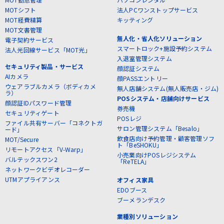
MOTシフト
法人PCワンストップサービス
MOT経費精算
キッティング
MOT文書管理
無人化・省人化ソリューション
電子契約サービス
スマートロック+施設予約システム
法人光回線サービス「MOT光」
入退室管理システム
セキュリティ製品・サービス
顔認証システム
AIカメラ
顔PASSエントリー
ウェアラブルカメラ（ボディカメ
無人店舗システム(無人販売店・ジム)
ラ）
POSシステム・店舗向けサービス
顔認証IDパスワード管理
券売機
セキュリティゲート
POSレジ
ファイル共有サーバー「コネクトガ
サロン管理システム「Besalo」
ード」
飲食店向け予約管理・顧客管理ソフ
MOT/Secure
ト「BeSHOKU」
リモートアクセス「V-Warp」
小売業向けPOSレジシステム
バルテックスワン2
「ReTELA」
ネットワークビデオレコーダー
UTMアプライアンス
オフィス家具
EDOブース
ブーメランデスク
業種別ソリューション