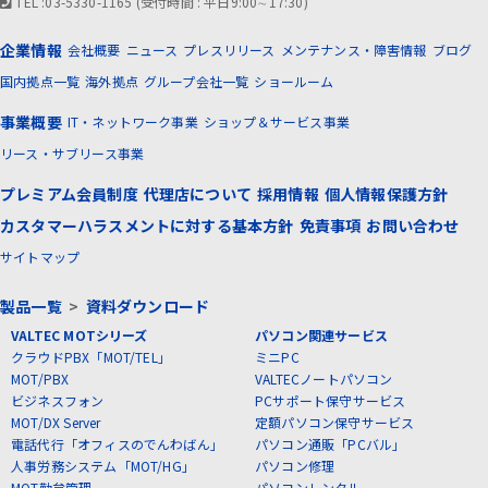
TEL :03-5330-1165 (受付時間 : 平日9:00∼17:30)
企業情報
会社概要
ニュース
プレスリリース
メンテナンス・障害情報
ブログ
国内拠点一覧
海外拠点
グループ会社一覧
ショールーム
事業概要
IT・ネットワーク事業
ショップ＆サービス事業
リース・サブリース事業
プレミアム会員制度
代理店について
採用情報
個人情報保護方針
カスタマーハラスメントに対する基本方針
免責事項
お問い合わせ
サイトマップ
製品一覧
>
資料ダウンロード
VALTEC MOTシリーズ
パソコン関連サービス
クラウドPBX「MOT/TEL」
ミニPC
MOT/PBX
VALTECノートパソコン
ビジネスフォン
PCサポート保守サービス
MOT/DX Server
定額パソコン保守サービス
電話代行「オフィスのでんわばん」
パソコン通販「PCバル」
人事労務システム「MOT/HG」
パソコン修理
MOT勤怠管理
パソコンレンタル