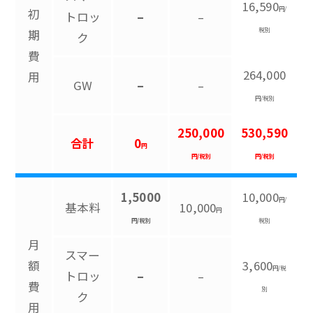
16,590
円/
初
トロッ
–
–
税別
期
ク
費
264,000
用
GW
–
–
円/税別
250,000
530,590
合計
0
円
円/税別
円/税別
1,5000
10,000
円/
基本料
10,000
円
円/税別
税別
月
スマー
額
3,600
円/税
トロッ
–
–
費
別
ク
用