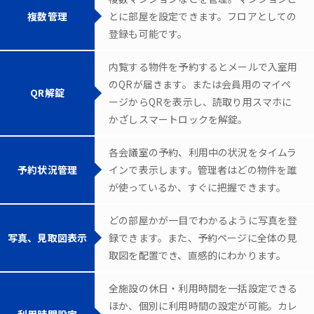
複数管理
とに部屋を設定できます。フロアとしての
登録も可能です。
内覧する物件を予約するとメールで入室用
のQRが届きます。または会員用のマイペ
QR解錠
ージからQRを表示し、読取り用スマホに
かざしスマートロックを解錠。
各会議室の予約、利用中の状況をタイムラ
予約状況管理
インで表示します。管理者はどの物件を誰
が使っているか、すぐに把握できます。
どの部屋かが一目でわかるように写真を登
写真、見取図表示
録できます。また、予約ページに全体の見
取図を配置でき、直感的にわかります。
全施設の休日・利用時間を一括設定できる
ほか、個別に利用時間の設定が可能。カレ
利用時間設定